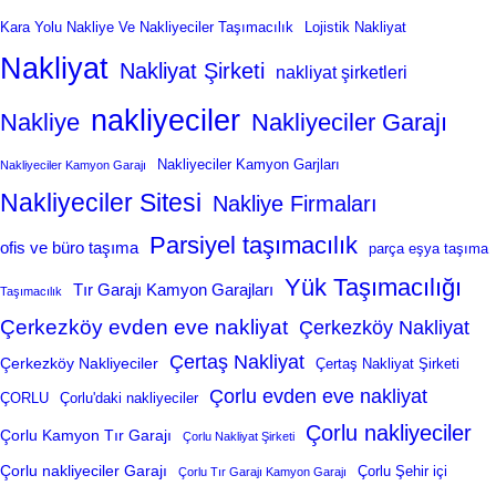
Kara Yolu Nakliye Ve Nakliyeciler Taşımacılık
Lojistik Nakliyat
Nakliyat
Nakliyat Şirketi
nakliyat şirketleri
nakliyeciler
Nakliye
Nakliyeciler Garajı
Nakliyeciler Kamyon Garjları
Nakliyeciler Kamyon Garajı
Nakliyeciler Sitesi
Nakliye Firmaları
Parsiyel taşımacılık
ofis ve büro taşıma
parça eşya taşıma
Yük Taşımacılığı
Tır Garajı Kamyon Garajları
Taşımacılık
Çerkezköy evden eve nakliyat
Çerkezköy Nakliyat
Çertaş Nakliyat
Çerkezköy Nakliyeciler
Çertaş Nakliyat Şirketi
Çorlu evden eve nakliyat
ÇORLU
Çorlu'daki nakliyeciler
Çorlu nakliyeciler
Çorlu Kamyon Tır Garajı
Çorlu Nakliyat Şirketi
Çorlu nakliyeciler Garajı
Çorlu Şehir içi
Çorlu Tır Garajı Kamyon Garajı