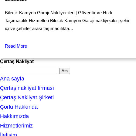
Bilecik Kamyon Garajı Nakliyecileri | Güvenilir ve Hızlı
Taşımacılık Hizmetleri Bilecik Kamyon Garajı nakliyeciler, şehir
içi ve şehirler arası taşımacılıkta…
Read More
Çertaş Nakliyat
Ara
S
Ana sayfa
e
Çertaş nakliyat firması
a
Çertaş Nakliyat Şirketi
r
Çorlu Hakkında
c
Hakkımızda
h
Hizmetlerimiz
İletişim