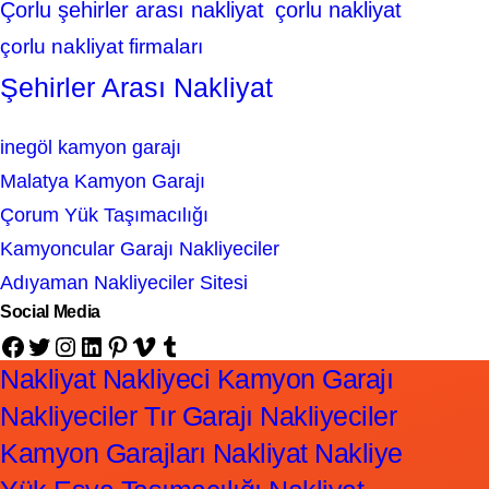
Çorlu şehirler arası nakliyat
çorlu nakliyat
çorlu nakliyat firmaları
Şehirler Arası Nakliyat
inegöl kamyon garajı
Malatya Kamyon Garajı
Çorum Yük Taşımacılığı
Kamyoncular Garajı Nakliyeciler
Adıyaman Nakliyeciler Sitesi
Social Media
Facebook
Twitter
Instagram
LinkedIn
Pinterest
Vimeo
Tumblr
Nakliyat Nakliyeci Kamyon Garajı
Nakliyeciler Tır Garajı Nakliyeciler
Kamyon Garajları Nakliyat Nakliye