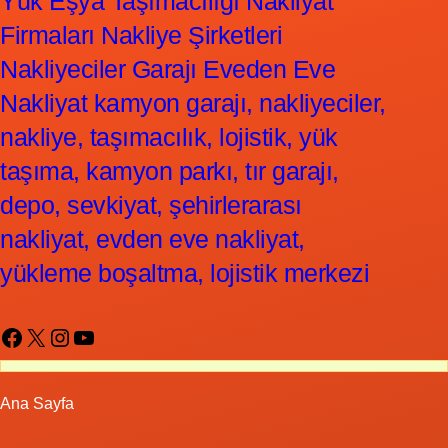
Yük Eşya Taşımacılığı Nakliyat
Firmaları Nakliye Şirketleri
Nakliyeciler Garajı Eveden Eve
Nakliyat kamyon garajı, nakliyeciler,
nakliye, taşımacılık, lojistik, yük
taşıma, kamyon parkı, tır garajı,
depo, sevkiyat, şehirlerarası
nakliyat, evden eve nakliyat,
yükleme boşaltma, lojistik merkezi
Facebook
X
Instagram
YouTube
Ana Sayfa