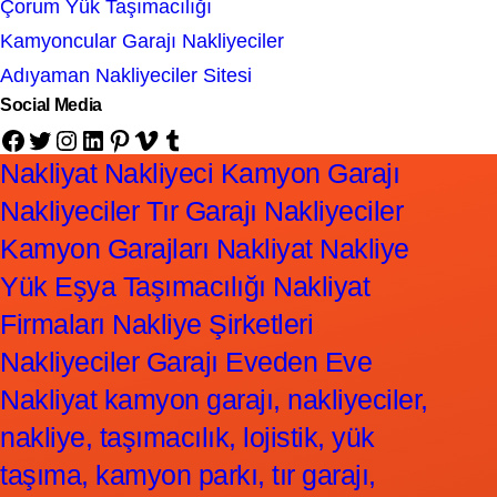
Çorum Yük Taşımacılığı
Kamyoncular Garajı Nakliyeciler
Adıyaman Nakliyeciler Sitesi
Social Media
Facebook
Twitter
Instagram
LinkedIn
Pinterest
Vimeo
Tumblr
Nakliyat Nakliyeci Kamyon Garajı
Nakliyeciler Tır Garajı Nakliyeciler
Kamyon Garajları Nakliyat Nakliye
Yük Eşya Taşımacılığı Nakliyat
Firmaları Nakliye Şirketleri
Nakliyeciler Garajı Eveden Eve
Nakliyat kamyon garajı, nakliyeciler,
nakliye, taşımacılık, lojistik, yük
taşıma, kamyon parkı, tır garajı,