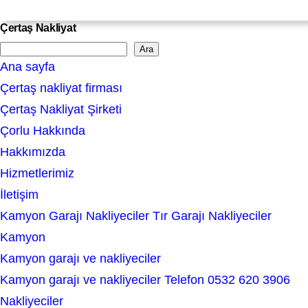
Çertaş Nakliyat
Ara
S
Ana sayfa
e
Çertaş nakliyat firması
a
Çertaş Nakliyat Şirketi
r
Çorlu Hakkında
c
Hakkımızda
h
Hizmetlerimiz
İletişim
Kamyon Garajı Nakliyeciler Tır Garajı Nakliyeciler
Kamyon
Kamyon garajı ve nakliyeciler
Kamyon garajı ve nakliyeciler Telefon 0532 620 3906
Nakliyeciler