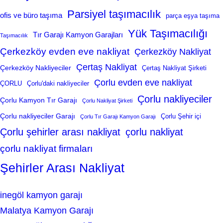
Parsiyel taşımacılık
ofis ve büro taşıma
parça eşya taşıma
Yük Taşımacılığı
Tır Garajı Kamyon Garajları
Taşımacılık
Çerkezköy evden eve nakliyat
Çerkezköy Nakliyat
Çertaş Nakliyat
Çerkezköy Nakliyeciler
Çertaş Nakliyat Şirketi
Çorlu evden eve nakliyat
ÇORLU
Çorlu'daki nakliyeciler
Çorlu nakliyeciler
Çorlu Kamyon Tır Garajı
Çorlu Nakliyat Şirketi
Çorlu nakliyeciler Garajı
Çorlu Şehir içi
Çorlu Tır Garajı Kamyon Garajı
Çorlu şehirler arası nakliyat
çorlu nakliyat
çorlu nakliyat firmaları
Şehirler Arası Nakliyat
inegöl kamyon garajı
Malatya Kamyon Garajı