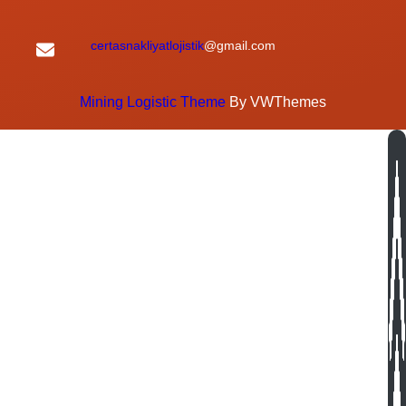
certasnakliyatlojistik
@gmail.com
Mining Logistic Theme
By VWThemes