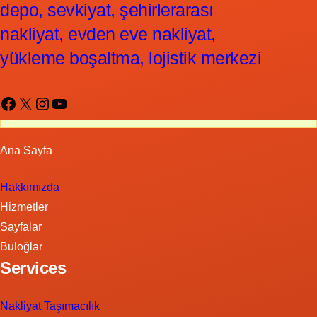
depo, sevkiyat, şehirlerarası
nakliyat, evden eve nakliyat,
yükleme boşaltma, lojistik merkezi
Facebook
X
Instagram
YouTube
Ana Sayfa
Hakkımızda
Hizmetler
Sayfalar
Buloğlar
Services
Nakliyat Taşımacılık