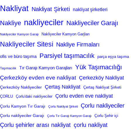
Nakliyat
Nakliyat Şirketi
nakliyat şirketleri
nakliyeciler
Nakliye
Nakliyeciler Garajı
Nakliyeciler Kamyon Garjları
Nakliyeciler Kamyon Garajı
Nakliyeciler Sitesi
Nakliye Firmaları
Parsiyel taşımacılık
ofis ve büro taşıma
parça eşya taşıma
Yük Taşımacılığı
Tır Garajı Kamyon Garajları
Taşımacılık
Çerkezköy evden eve nakliyat
Çerkezköy Nakliyat
Çertaş Nakliyat
Çerkezköy Nakliyeciler
Çertaş Nakliyat Şirketi
Çorlu evden eve nakliyat
ÇORLU
Çorlu'daki nakliyeciler
Çorlu nakliyeciler
Çorlu Kamyon Tır Garajı
Çorlu Nakliyat Şirketi
Çorlu nakliyeciler Garajı
Çorlu Şehir içi
Çorlu Tır Garajı Kamyon Garajı
Çorlu şehirler arası nakliyat
çorlu nakliyat