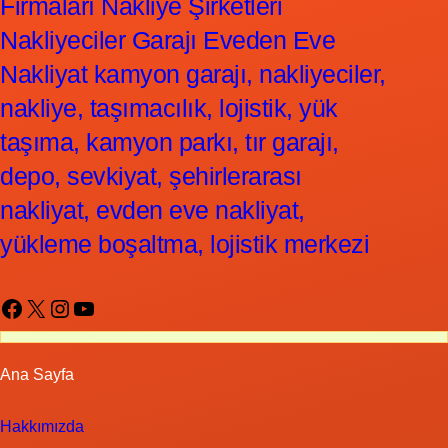
Firmaları Nakliye Şirketleri
Nakliyeciler Garajı Eveden Eve
Nakliyat kamyon garajı, nakliyeciler,
nakliye, taşımacılık, lojistik, yük
taşıma, kamyon parkı, tır garajı,
depo, sevkiyat, şehirlerarası
nakliyat, evden eve nakliyat,
yükleme boşaltma, lojistik merkezi
Facebook
X
Instagram
YouTube
Ana Sayfa
Hakkımızda