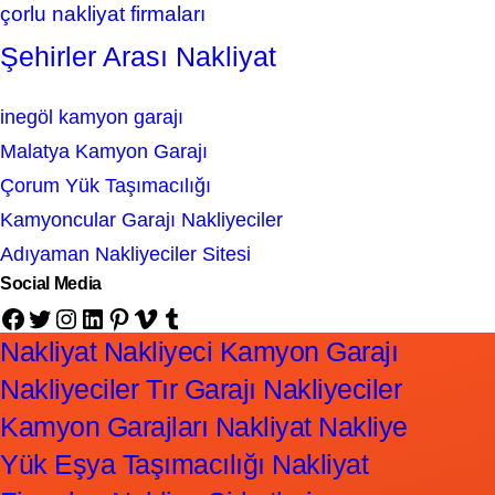
çorlu nakliyat firmaları
Şehirler Arası Nakliyat
inegöl kamyon garajı
Malatya Kamyon Garajı
Çorum Yük Taşımacılığı
Kamyoncular Garajı Nakliyeciler
Adıyaman Nakliyeciler Sitesi
Social Media
Facebook
Twitter
Instagram
LinkedIn
Pinterest
Vimeo
Tumblr
Nakliyat Nakliyeci Kamyon Garajı
Nakliyeciler Tır Garajı Nakliyeciler
Kamyon Garajları Nakliyat Nakliye
Yük Eşya Taşımacılığı Nakliyat