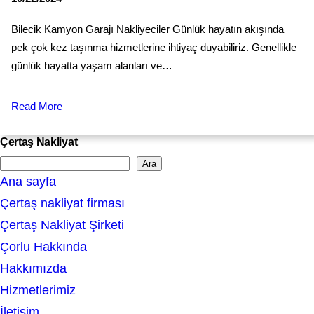
Bilecik Kamyon Garajı Nakliyeciler Günlük hayatın akışında
pek çok kez taşınma hizmetlerine ihtiyaç duyabiliriz. Genellikle
günlük hayatta yaşam alanları ve…
Read More
Çertaş Nakliyat
Ara
S
Ana sayfa
e
Çertaş nakliyat firması
a
Çertaş Nakliyat Şirketi
r
Çorlu Hakkında
c
Hakkımızda
h
Hizmetlerimiz
İletişim