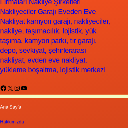
Firmaları Nakliye Şirketleri
Nakliyeciler Garajı Eveden Eve
Nakliyat kamyon garajı, nakliyeciler,
nakliye, taşımacılık, lojistik, yük
taşıma, kamyon parkı, tır garajı,
depo, sevkiyat, şehirlerarası
nakliyat, evden eve nakliyat,
yükleme boşaltma, lojistik merkezi
Facebook
X
Instagram
YouTube
Ana Sayfa
Hakkımızda