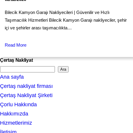
Bilecik Kamyon Garajı Nakliyecileri | Güvenilir ve Hızlı
Taşımacılık Hizmetleri Bilecik Kamyon Garajı nakliyeciler, şehir
içi ve şehirler arası taşımacılıkta…
Read More
Çertaş Nakliyat
Ara
S
Ana sayfa
e
Çertaş nakliyat firması
a
Çertaş Nakliyat Şirketi
r
Çorlu Hakkında
c
Hakkımızda
h
Hizmetlerimiz
İletişim