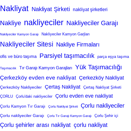
Nakliyat
Nakliyat Şirketi
nakliyat şirketleri
nakliyeciler
Nakliye
Nakliyeciler Garajı
Nakliyeciler Kamyon Garjları
Nakliyeciler Kamyon Garajı
Nakliyeciler Sitesi
Nakliye Firmaları
Parsiyel taşımacılık
ofis ve büro taşıma
parça eşya taşıma
Yük Taşımacılığı
Tır Garajı Kamyon Garajları
Taşımacılık
Çerkezköy evden eve nakliyat
Çerkezköy Nakliyat
Çertaş Nakliyat
Çerkezköy Nakliyeciler
Çertaş Nakliyat Şirketi
Çorlu evden eve nakliyat
ÇORLU
Çorlu'daki nakliyeciler
Çorlu nakliyeciler
Çorlu Kamyon Tır Garajı
Çorlu Nakliyat Şirketi
Çorlu nakliyeciler Garajı
Çorlu Şehir içi
Çorlu Tır Garajı Kamyon Garajı
Çorlu şehirler arası nakliyat
çorlu nakliyat