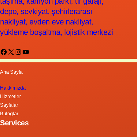
taşıma, kamyon parkı, tır garajı,
depo, sevkiyat, şehirlerarası
nakliyat, evden eve nakliyat,
yükleme boşaltma, lojistik merkezi
Facebook
X
Instagram
YouTube
Ana Sayfa
Hakkımızda
Hizmetler
Sayfalar
Buloğlar
Services