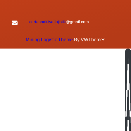
certasnakliyatlojistik
@gmail.com
Mining Logistic Theme
By VWThemes