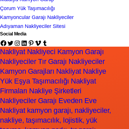
Çorum Yük Taşımacılığı
Kamyoncular Garajı Nakliyeciler
Adıyaman Nakliyeciler Sitesi
Social Media
Facebook
Twitter
Instagram
LinkedIn
Pinterest
Vimeo
Tumblr
Nakliyat Nakliyeci Kamyon Garajı
Nakliyeciler Tır Garajı Nakliyeciler
Kamyon Garajları Nakliyat Nakliye
Yük Eşya Taşımacılığı Nakliyat
Firmaları Nakliye Şirketleri
Nakliyeciler Garajı Eveden Eve
Nakliyat kamyon garajı, nakliyeciler,
nakliye, taşımacılık, lojistik, yük