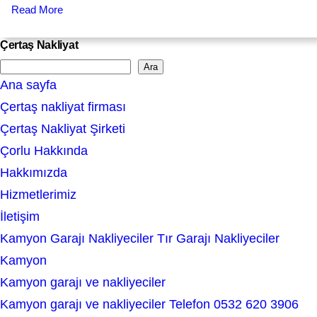
Read More
Çertaş Nakliyat
Ara
S
Ana sayfa
e
Çertaş nakliyat firması
a
Çertaş Nakliyat Şirketi
r
Çorlu Hakkında
c
Hakkımızda
h
Hizmetlerimiz
İletişim
Kamyon Garajı Nakliyeciler Tır Garajı Nakliyeciler
Kamyon
Kamyon garajı ve nakliyeciler
Kamyon garajı ve nakliyeciler Telefon 0532 620 3906