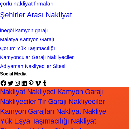
çorlu nakliyat firmaları
Şehirler Arası Nakliyat
inegöl kamyon garajı
Malatya Kamyon Garajı
Çorum Yük Taşımacılığı
Kamyoncular Garajı Nakliyeciler
Adıyaman Nakliyeciler Sitesi
Social Media
Facebook
Twitter
Instagram
LinkedIn
Pinterest
Vimeo
Tumblr
Nakliyat Nakliyeci Kamyon Garajı
Nakliyeciler Tır Garajı Nakliyeciler
Kamyon Garajları Nakliyat Nakliye
Yük Eşya Taşımacılığı Nakliyat