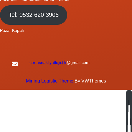
Tel: 0532 620 3906
Pazar Kapalı
certasnakliyatlojistik
@gmail.com
Mining Logistic Theme
By VWThemes