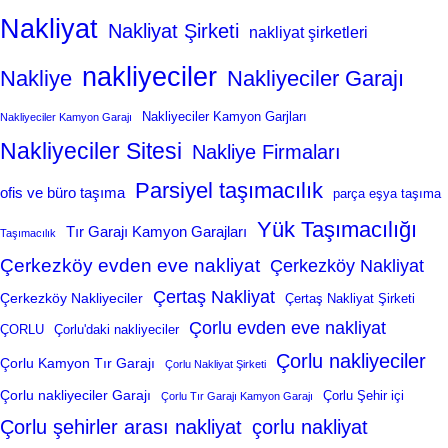
Nakliyat
Nakliyat Şirketi
nakliyat şirketleri
nakliyeciler
Nakliye
Nakliyeciler Garajı
Nakliyeciler Kamyon Garjları
Nakliyeciler Kamyon Garajı
Nakliyeciler Sitesi
Nakliye Firmaları
Parsiyel taşımacılık
ofis ve büro taşıma
parça eşya taşıma
Yük Taşımacılığı
Tır Garajı Kamyon Garajları
Taşımacılık
Çerkezköy evden eve nakliyat
Çerkezköy Nakliyat
Çertaş Nakliyat
Çerkezköy Nakliyeciler
Çertaş Nakliyat Şirketi
Çorlu evden eve nakliyat
ÇORLU
Çorlu'daki nakliyeciler
Çorlu nakliyeciler
Çorlu Kamyon Tır Garajı
Çorlu Nakliyat Şirketi
Çorlu nakliyeciler Garajı
Çorlu Şehir içi
Çorlu Tır Garajı Kamyon Garajı
Çorlu şehirler arası nakliyat
çorlu nakliyat