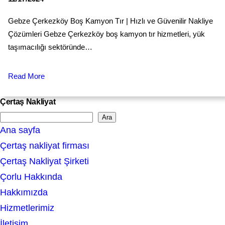
Gebze Çerkezköy Boş Kamyon Tır | Hızlı ve Güvenilir Nakliye
Çözümleri Gebze Çerkezköy boş kamyon tır hizmetleri, yük
taşımacılığı sektöründe…
Read More
Çertaş Nakliyat
Ara
S
Ana sayfa
e
Çertaş nakliyat firması
a
Çertaş Nakliyat Şirketi
r
Çorlu Hakkında
c
Hakkımızda
h
Hizmetlerimiz
İletişim