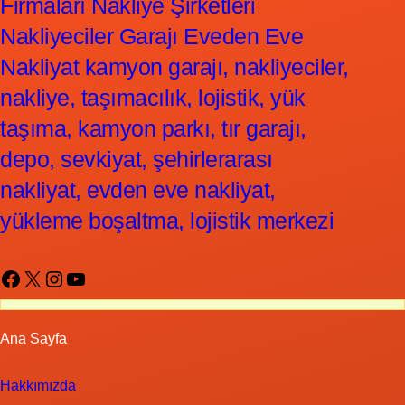
Firmaları Nakliye Şirketleri
Nakliyeciler Garajı Eveden Eve
Nakliyat kamyon garajı, nakliyeciler,
nakliye, taşımacılık, lojistik, yük
taşıma, kamyon parkı, tır garajı,
depo, sevkiyat, şehirlerarası
nakliyat, evden eve nakliyat,
yükleme boşaltma, lojistik merkezi
Facebook
X
Instagram
YouTube
Ana Sayfa
Hakkımızda