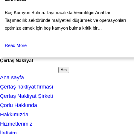
Boş Kamyon Bulma: Taşımacılıkta Verimliliğin Anahtarı
Taşımacılık sektöründe maliyetleri düşürmek ve operasyonları
optimize etmek için boş kamyon bulma kritik bir…
Read More
Çertaş Nakliyat
Ara
S
Ana sayfa
e
Çertaş nakliyat firması
a
Çertaş Nakliyat Şirketi
r
Çorlu Hakkında
c
Hakkımızda
h
Hizmetlerimiz
İletişim