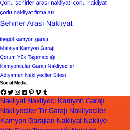
Çorlu şehirler arası nakliyat
çorlu nakliyat
çorlu nakliyat firmaları
Şehirler Arası Nakliyat
inegöl kamyon garajı
Malatya Kamyon Garajı
Çorum Yük Taşımacılığı
Kamyoncular Garajı Nakliyeciler
Adıyaman Nakliyeciler Sitesi
Social Media
Facebook
Twitter
Instagram
LinkedIn
Pinterest
Vimeo
Tumblr
Nakliyat Nakliyeci Kamyon Garajı
Nakliyeciler Tır Garajı Nakliyeciler
Kamyon Garajları Nakliyat Nakliye