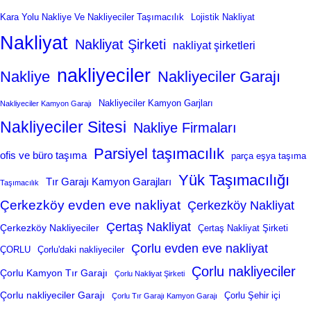
Kara Yolu Nakliye Ve Nakliyeciler Taşımacılık
Lojistik Nakliyat
Nakliyat
Nakliyat Şirketi
nakliyat şirketleri
nakliyeciler
Nakliye
Nakliyeciler Garajı
Nakliyeciler Kamyon Garjları
Nakliyeciler Kamyon Garajı
Nakliyeciler Sitesi
Nakliye Firmaları
Parsiyel taşımacılık
ofis ve büro taşıma
parça eşya taşıma
Yük Taşımacılığı
Tır Garajı Kamyon Garajları
Taşımacılık
Çerkezköy evden eve nakliyat
Çerkezköy Nakliyat
Çertaş Nakliyat
Çerkezköy Nakliyeciler
Çertaş Nakliyat Şirketi
Çorlu evden eve nakliyat
ÇORLU
Çorlu'daki nakliyeciler
Çorlu nakliyeciler
Çorlu Kamyon Tır Garajı
Çorlu Nakliyat Şirketi
Çorlu nakliyeciler Garajı
Çorlu Şehir içi
Çorlu Tır Garajı Kamyon Garajı