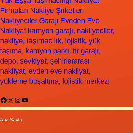
Yük Eşya Taşımacılığı Nakliyat
Firmaları Nakliye Şirketleri
Nakliyeciler Garajı Eveden Eve
Nakliyat kamyon garajı, nakliyeciler,
nakliye, taşımacılık, lojistik, yük
taşıma, kamyon parkı, tır garajı,
depo, sevkiyat, şehirlerarası
nakliyat, evden eve nakliyat,
yükleme boşaltma, lojistik merkezi
Facebook
X
Instagram
YouTube
Ana Sayfa