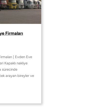
ye Firmaları
Firmaları | Evden Eve
ri Kapaklı nakliye
ma sürecinde
ek arayan bireyler ve