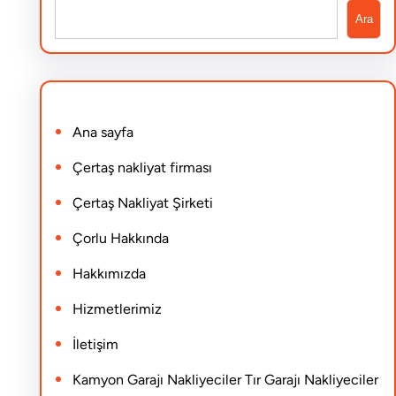
S
Ara
e
a
r
Ana sayfa
c
h
Çertaş nakliyat firması
Çertaş Nakliyat Şirketi
Çorlu Hakkında
Hakkımızda
Hizmetlerimiz
İletişim
Kamyon Garajı Nakliyeciler Tır Garajı Nakliyeciler