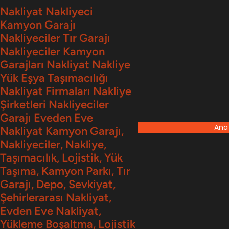
İçeriğe
Nakliyat Nakliyeci
Kamyon Garajı
geç
Nakliyeciler Tır Garajı
Nakliyeciler Kamyon
Garajları Nakliyat Nakliye
Yük Eşya Taşımacılığı
Nakliyat Firmaları Nakliye
Şirketleri Nakliyeciler
Garajı Eveden Eve
Ana
Nakliyat Kamyon Garajı,
Nakliyeciler, Nakliye,
Taşımacılık, Lojistik, Yük
Taşıma, Kamyon Parkı, Tır
Garajı, Depo, Sevkiyat,
Şehirlerarası Nakliyat,
Evden Eve Nakliyat,
Yükleme Boşaltma, Lojistik