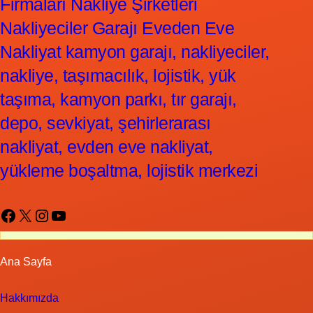
Firmaları Nakliye Şirketleri
Nakliyeciler Garajı Eveden Eve
Nakliyat kamyon garajı, nakliyeciler,
nakliye, taşımacılık, lojistik, yük
taşıma, kamyon parkı, tır garajı,
depo, sevkiyat, şehirlerarası
nakliyat, evden eve nakliyat,
yükleme boşaltma, lojistik merkezi
Facebook
X
Instagram
YouTube
Ana Sayfa
Hakkımızda