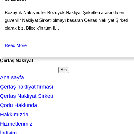
Bozüyük Nakliyeciler Bozüyük Nakliyat Şirketleri arasında en
güvenilir Nakliyat Şirketi olmayı başaran Çertaş Nakliyat Şirketi
olarak biz, Bilecik’in tüm il…
Read More
Çertaş Nakliyat
Ara
S
Ana sayfa
e
Çertaş nakliyat firması
a
Çertaş Nakliyat Şirketi
r
Çorlu Hakkında
c
Hakkımızda
h
Hizmetlerimiz
İletişim