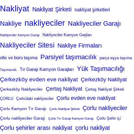
Nakliyat
Nakliyat Şirketi
nakliyat şirketleri
nakliyeciler
Nakliye
Nakliyeciler Garajı
Nakliyeciler Kamyon Garjları
Nakliyeciler Kamyon Garajı
Nakliyeciler Sitesi
Nakliye Firmaları
Parsiyel taşımacılık
ofis ve büro taşıma
parça eşya taşıma
Yük Taşımacılığı
Tır Garajı Kamyon Garajları
Taşımacılık
Çerkezköy evden eve nakliyat
Çerkezköy Nakliyat
Çertaş Nakliyat
Çerkezköy Nakliyeciler
Çertaş Nakliyat Şirketi
Çorlu evden eve nakliyat
ÇORLU
Çorlu'daki nakliyeciler
Çorlu nakliyeciler
Çorlu Kamyon Tır Garajı
Çorlu Nakliyat Şirketi
Çorlu nakliyeciler Garajı
Çorlu Şehir içi
Çorlu Tır Garajı Kamyon Garajı
Çorlu şehirler arası nakliyat
çorlu nakliyat