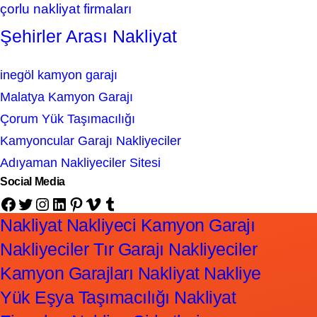
çorlu nakliyat firmaları
Şehirler Arası Nakliyat
inegöl kamyon garajı
Malatya Kamyon Garajı
Çorum Yük Taşımacılığı
Kamyoncular Garajı Nakliyeciler
Adıyaman Nakliyeciler Sitesi
Social Media
Facebook
Twitter
Instagram
LinkedIn
Pinterest
Vimeo
Tumblr
Nakliyat Nakliyeci Kamyon Garajı
Nakliyeciler Tır Garajı Nakliyeciler
Kamyon Garajları Nakliyat Nakliye
Yük Eşya Taşımacılığı Nakliyat