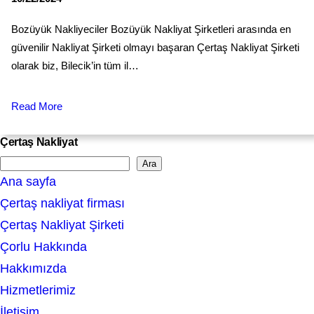
Bozüyük Nakliyeciler Bozüyük Nakliyat Şirketleri arasında en
güvenilir Nakliyat Şirketi olmayı başaran Çertaş Nakliyat Şirketi
olarak biz, Bilecik’in tüm il…
Read More
Çertaş Nakliyat
Ara
S
Ana sayfa
e
Çertaş nakliyat firması
a
Çertaş Nakliyat Şirketi
r
Çorlu Hakkında
c
Hakkımızda
h
Hizmetlerimiz
İletişim