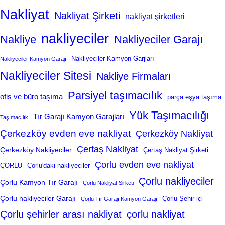
Nakliyat
Nakliyat Şirketi
nakliyat şirketleri
nakliyeciler
Nakliye
Nakliyeciler Garajı
Nakliyeciler Kamyon Garjları
Nakliyeciler Kamyon Garajı
Nakliyeciler Sitesi
Nakliye Firmaları
Parsiyel taşımacılık
ofis ve büro taşıma
parça eşya taşıma
Yük Taşımacılığı
Tır Garajı Kamyon Garajları
Taşımacılık
Çerkezköy evden eve nakliyat
Çerkezköy Nakliyat
Çertaş Nakliyat
Çerkezköy Nakliyeciler
Çertaş Nakliyat Şirketi
Çorlu evden eve nakliyat
ÇORLU
Çorlu'daki nakliyeciler
Çorlu nakliyeciler
Çorlu Kamyon Tır Garajı
Çorlu Nakliyat Şirketi
Çorlu nakliyeciler Garajı
Çorlu Şehir içi
Çorlu Tır Garajı Kamyon Garajı
Çorlu şehirler arası nakliyat
çorlu nakliyat