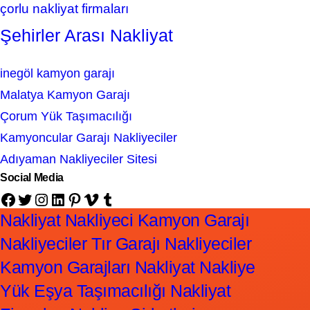
çorlu nakliyat firmaları
Şehirler Arası Nakliyat
inegöl kamyon garajı
Malatya Kamyon Garajı
Çorum Yük Taşımacılığı
Kamyoncular Garajı Nakliyeciler
Adıyaman Nakliyeciler Sitesi
Social Media
Facebook
Twitter
Instagram
LinkedIn
Pinterest
Vimeo
Tumblr
Nakliyat Nakliyeci Kamyon Garajı
Nakliyeciler Tır Garajı Nakliyeciler
Kamyon Garajları Nakliyat Nakliye
Yük Eşya Taşımacılığı Nakliyat