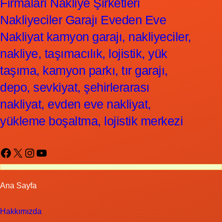
Firmaları Nakliye Şirketleri
Nakliyeciler Garajı Eveden Eve
Nakliyat kamyon garajı, nakliyeciler,
nakliye, taşımacılık, lojistik, yük
taşıma, kamyon parkı, tır garajı,
depo, sevkiyat, şehirlerarası
nakliyat, evden eve nakliyat,
yükleme boşaltma, lojistik merkezi
Facebook
X
Instagram
YouTube
Ana Sayfa
Hakkımızda