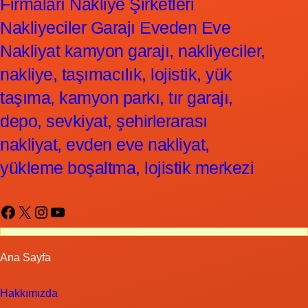
Firmaları Nakliye Şirketleri
Nakliyeciler Garajı Eveden Eve
Nakliyat kamyon garajı, nakliyeciler,
nakliye, taşımacılık, lojistik, yük
taşıma, kamyon parkı, tır garajı,
depo, sevkiyat, şehirlerarası
nakliyat, evden eve nakliyat,
yükleme boşaltma, lojistik merkezi
Facebook
X
Instagram
YouTube
Ana Sayfa
Hakkımızda