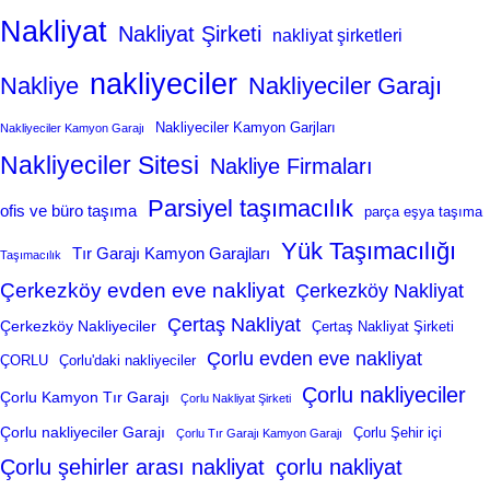
Nakliyat
Nakliyat Şirketi
nakliyat şirketleri
nakliyeciler
Nakliye
Nakliyeciler Garajı
Nakliyeciler Kamyon Garjları
Nakliyeciler Kamyon Garajı
Nakliyeciler Sitesi
Nakliye Firmaları
Parsiyel taşımacılık
ofis ve büro taşıma
parça eşya taşıma
Yük Taşımacılığı
Tır Garajı Kamyon Garajları
Taşımacılık
Çerkezköy evden eve nakliyat
Çerkezköy Nakliyat
Çertaş Nakliyat
Çerkezköy Nakliyeciler
Çertaş Nakliyat Şirketi
Çorlu evden eve nakliyat
ÇORLU
Çorlu'daki nakliyeciler
Çorlu nakliyeciler
Çorlu Kamyon Tır Garajı
Çorlu Nakliyat Şirketi
Çorlu nakliyeciler Garajı
Çorlu Şehir içi
Çorlu Tır Garajı Kamyon Garajı
Çorlu şehirler arası nakliyat
çorlu nakliyat