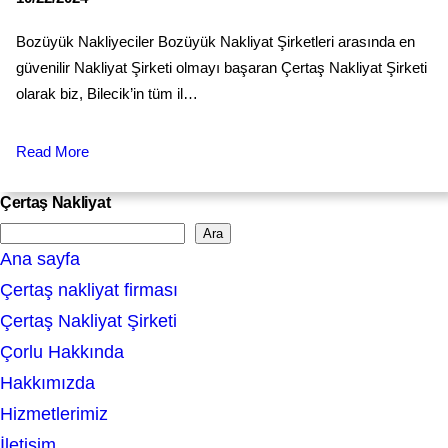
Bozüyük Nakliyeciler Bozüyük Nakliyat Şirketleri arasında en
güvenilir Nakliyat Şirketi olmayı başaran Çertaş Nakliyat Şirketi
olarak biz, Bilecik’in tüm il…
Read More
Çertaş Nakliyat
Ara
S
Ana sayfa
e
Çertaş nakliyat firması
a
Çertaş Nakliyat Şirketi
r
Çorlu Hakkında
c
Hakkımızda
h
Hizmetlerimiz
İletişim