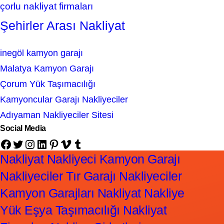
çorlu nakliyat firmaları
Şehirler Arası Nakliyat
inegöl kamyon garajı
Malatya Kamyon Garajı
Çorum Yük Taşımacılığı
Kamyoncular Garajı Nakliyeciler
Adıyaman Nakliyeciler Sitesi
Social Media
Facebook
Twitter
Instagram
LinkedIn
Pinterest
Vimeo
Tumblr
Nakliyat Nakliyeci Kamyon Garajı
Nakliyeciler Tır Garajı Nakliyeciler
Kamyon Garajları Nakliyat Nakliye
Yük Eşya Taşımacılığı Nakliyat