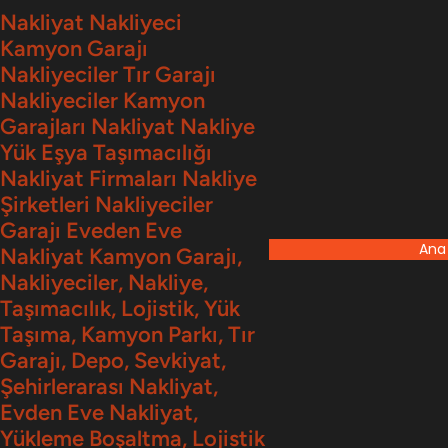
İçeriğe
Nakliyat Nakliyeci
Kamyon Garajı
geç
Nakliyeciler Tır Garajı
Nakliyeciler Kamyon
Garajları Nakliyat Nakliye
Yük Eşya Taşımacılığı
Nakliyat Firmaları Nakliye
Şirketleri Nakliyeciler
Garajı Eveden Eve
Ana
Nakliyat Kamyon Garajı,
Nakliyeciler, Nakliye,
Taşımacılık, Lojistik, Yük
Taşıma, Kamyon Parkı, Tır
Garajı, Depo, Sevkiyat,
Şehirlerarası Nakliyat,
Evden Eve Nakliyat,
Yükleme Boşaltma, Lojistik