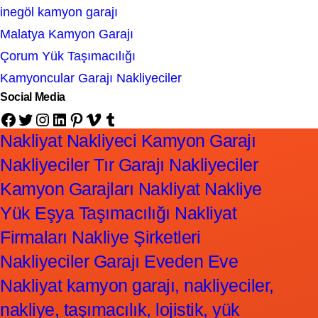
inegöl kamyon garajı
Malatya Kamyon Garajı
Çorum Yük Taşımacılığı
Kamyoncular Garajı Nakliyeciler
Social Media
Facebook
Twitter
Instagram
LinkedIn
Pinterest
Vimeo
Tumblr
Nakliyat Nakliyeci Kamyon Garajı
Nakliyeciler Tır Garajı Nakliyeciler
Kamyon Garajları Nakliyat Nakliye
Yük Eşya Taşımacılığı Nakliyat
Firmaları Nakliye Şirketleri
Nakliyeciler Garajı Eveden Eve
Nakliyat kamyon garajı, nakliyeciler,
nakliye, taşımacılık, lojistik, yük