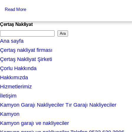
Read More
Çertaş Nakliyat
Ara
S
Ana sayfa
e
Çertaş nakliyat firması
a
Çertaş Nakliyat Şirketi
r
Çorlu Hakkında
c
Hakkımızda
h
Hizmetlerimiz
İletişim
Kamyon Garajı Nakliyeciler Tır Garajı Nakliyeciler
Kamyon
Kamyon garajı ve nakliyeciler