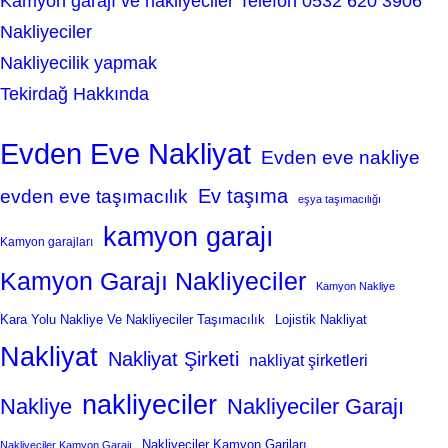
Kamyon garajı ve nakliyeciler Telefon 0532 620 3906
Nakliyeciler
Nakliyecilik yapmak
Tekirdağ Hakkında
Evden Eve Nakliyat
Evden eve nakliye
Ev taşıma
evden eve taşımacılık
eşya taşımacılığı
kamyon garajı
Kamyon garajları
Kamyon Garajı Nakliyeciler
Kamyon Nakliye
Kara Yolu Nakliye Ve Nakliyeciler Taşımacılık
Lojistik Nakliyat
Nakliyat
Nakliyat Şirketi
nakliyat şirketleri
nakliyeciler
Nakliye
Nakliyeciler Garajı
Nakliyeciler Kamyon Garjları
Nakliyeciler Kamyon Garajı