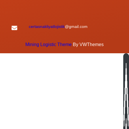
certasnakliyatlojistik
@gmail.com
Mining Logistic Theme
By VWThemes