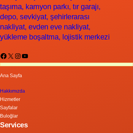
taşıma, kamyon parkı, tır garajı,
depo, sevkiyat, şehirlerarası
nakliyat, evden eve nakliyat,
yükleme boşaltma, lojistik merkezi
Facebook
X
Instagram
YouTube
Ana Sayfa
Hakkımızda
Hizmetler
Sayfalar
Buloğlar
Services