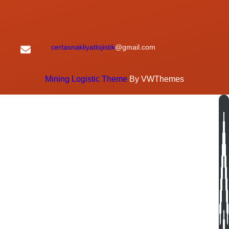
certasnakliyatlojistik
@gmail.com
Mining Logistic Theme
By VWThemes