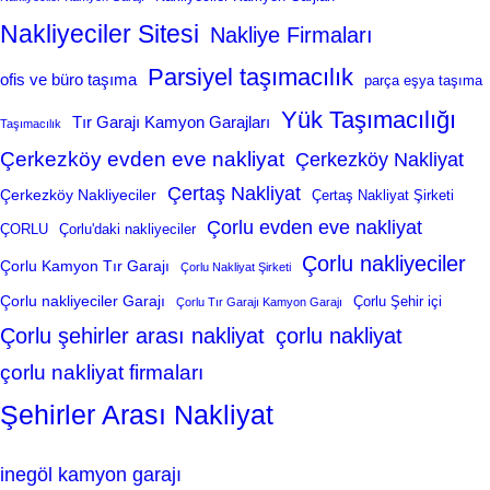
Nakliyeciler Sitesi
Nakliye Firmaları
Parsiyel taşımacılık
ofis ve büro taşıma
parça eşya taşıma
Yük Taşımacılığı
Tır Garajı Kamyon Garajları
Taşımacılık
Çerkezköy evden eve nakliyat
Çerkezköy Nakliyat
Çertaş Nakliyat
Çerkezköy Nakliyeciler
Çertaş Nakliyat Şirketi
Çorlu evden eve nakliyat
ÇORLU
Çorlu'daki nakliyeciler
Çorlu nakliyeciler
Çorlu Kamyon Tır Garajı
Çorlu Nakliyat Şirketi
Çorlu nakliyeciler Garajı
Çorlu Şehir içi
Çorlu Tır Garajı Kamyon Garajı
Çorlu şehirler arası nakliyat
çorlu nakliyat
çorlu nakliyat firmaları
Şehirler Arası Nakliyat
inegöl kamyon garajı