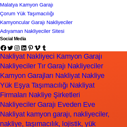
Malatya Kamyon Garajı
Çorum Yük Taşımacılığı
Kamyoncular Garajı Nakliyeciler
Adıyaman Nakliyeciler Sitesi
Social Media
Facebook
Twitter
Instagram
LinkedIn
Pinterest
Vimeo
Tumblr
Nakliyat Nakliyeci Kamyon Garajı
Nakliyeciler Tır Garajı Nakliyeciler
Kamyon Garajları Nakliyat Nakliye
Yük Eşya Taşımacılığı Nakliyat
Firmaları Nakliye Şirketleri
Nakliyeciler Garajı Eveden Eve
Nakliyat kamyon garajı, nakliyeciler,
nakliye, taşımacılık, lojistik, yük