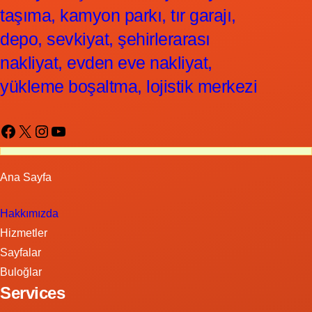
taşıma, kamyon parkı, tır garajı,
depo, sevkiyat, şehirlerarası
nakliyat, evden eve nakliyat,
yükleme boşaltma, lojistik merkezi
Facebook
X
Instagram
YouTube
Ana Sayfa
Hakkımızda
Hizmetler
Sayfalar
Buloğlar
Services