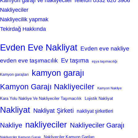
Kamyon garajı ve nakliyeciler Telefon 0532 620 3906
Nakliyeciler
Nakliyecilik yapmak
Tekirdağ Hakkında
Evden Eve Nakliyat
Evden eve nakliye
Ev taşıma
evden eve taşımacılık
eşya taşımacılığı
kamyon garajı
Kamyon garajları
Kamyon Garajı Nakliyeciler
Kamyon Nakliye
Kara Yolu Nakliye Ve Nakliyeciler Taşımacılık
Lojistik Nakliyat
Nakliyat
Nakliyat Şirketi
nakliyat şirketleri
nakliyeciler
Nakliye
Nakliyeciler Garajı
Nakliyeciler Kamyon Garjları
Nakliyeciler Kamyon Garajı