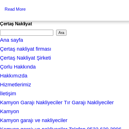
Read More
Çertaş Nakliyat
Ara
S
Ana sayfa
e
Çertaş nakliyat firması
a
Çertaş Nakliyat Şirketi
r
Çorlu Hakkında
c
Hakkımızda
h
Hizmetlerimiz
İletişim
Kamyon Garajı Nakliyeciler Tır Garajı Nakliyeciler
Kamyon
Kamyon garajı ve nakliyeciler