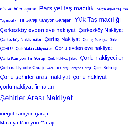
Parsiyel taşımacılık
ofis ve büro taşıma
parça eşya taşıma
Yük Taşımacılığı
Tır Garajı Kamyon Garajları
Taşımacılık
Çerkezköy evden eve nakliyat
Çerkezköy Nakliyat
Çertaş Nakliyat
Çerkezköy Nakliyeciler
Çertaş Nakliyat Şirketi
Çorlu evden eve nakliyat
ÇORLU
Çorlu'daki nakliyeciler
Çorlu nakliyeciler
Çorlu Kamyon Tır Garajı
Çorlu Nakliyat Şirketi
Çorlu nakliyeciler Garajı
Çorlu Şehir içi
Çorlu Tır Garajı Kamyon Garajı
Çorlu şehirler arası nakliyat
çorlu nakliyat
çorlu nakliyat firmaları
Şehirler Arası Nakliyat
inegöl kamyon garajı
Malatya Kamyon Garajı