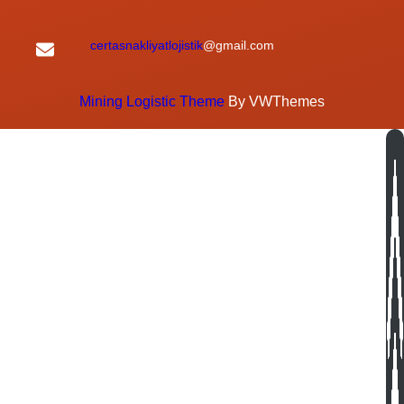
certasnakliyatlojistik
@gmail.com
Mining Logistic Theme
By VWThemes