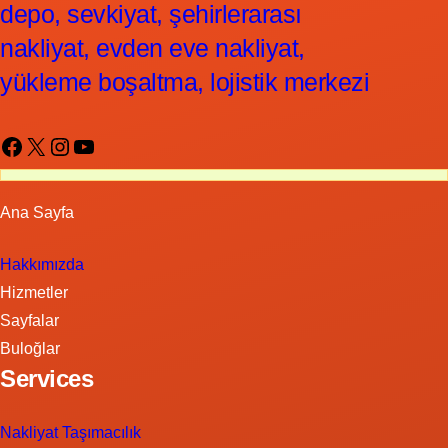
depo, sevkiyat, şehirlerarası
nakliyat, evden eve nakliyat,
yükleme boşaltma, lojistik merkezi
Facebook
X
Instagram
YouTube
Ana Sayfa
Hakkımızda
Hizmetler
Sayfalar
Buloğlar
Services
Nakliyat Taşımacılık