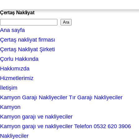
Çertaş Nakliyat
Ara
S
Ana sayfa
e
Çertaş nakliyat firması
a
Çertaş Nakliyat Şirketi
r
Çorlu Hakkında
c
Hakkımızda
h
Hizmetlerimiz
İletişim
Kamyon Garajı Nakliyeciler Tır Garajı Nakliyeciler
Kamyon
Kamyon garajı ve nakliyeciler
Kamyon garajı ve nakliyeciler Telefon 0532 620 3906
Nakliyeciler