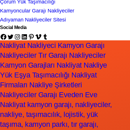
Çorum Yük Taşımacılığı
Kamyoncular Garajı Nakliyeciler
Adıyaman Nakliyeciler Sitesi
Social Media
Facebook
Twitter
Instagram
LinkedIn
Pinterest
Vimeo
Tumblr
Nakliyat Nakliyeci Kamyon Garajı
Nakliyeciler Tır Garajı Nakliyeciler
Kamyon Garajları Nakliyat Nakliye
Yük Eşya Taşımacılığı Nakliyat
Firmaları Nakliye Şirketleri
Nakliyeciler Garajı Eveden Eve
Nakliyat kamyon garajı, nakliyeciler,
nakliye, taşımacılık, lojistik, yük
taşıma, kamyon parkı, tır garajı,