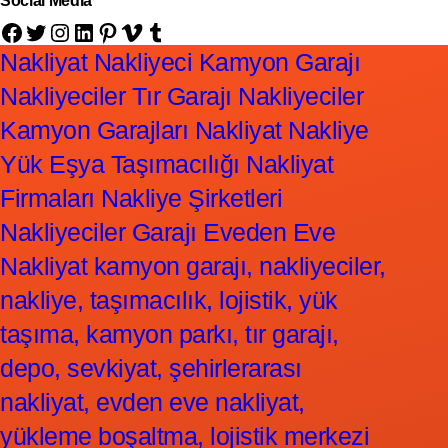
Social Media
Facebook
Twitter
Instagram
LinkedIn
Pinterest
Vimeo
Tumblr
Nakliyat Nakliyeci Kamyon Garajı
Nakliyeciler Tır Garajı Nakliyeciler
Kamyon Garajları Nakliyat Nakliye
Yük Eşya Taşımacılığı Nakliyat
Firmaları Nakliye Şirketleri
Nakliyeciler Garajı Eveden Eve
Nakliyat kamyon garajı, nakliyeciler,
nakliye, taşımacılık, lojistik, yük
taşıma, kamyon parkı, tır garajı,
depo, sevkiyat, şehirlerarası
nakliyat, evden eve nakliyat,
yükleme boşaltma, lojistik merkezi