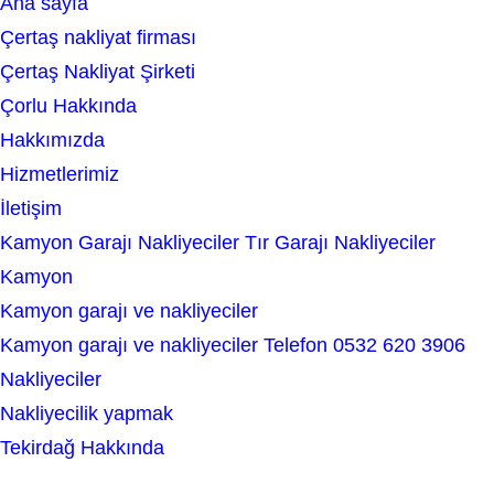
Ana sayfa
e
Çertaş nakliyat firması
a
Çertaş Nakliyat Şirketi
r
Çorlu Hakkında
c
Hakkımızda
h
Hizmetlerimiz
İletişim
Kamyon Garajı Nakliyeciler Tır Garajı Nakliyeciler
Kamyon
Kamyon garajı ve nakliyeciler
Kamyon garajı ve nakliyeciler Telefon 0532 620 3906
Nakliyeciler
Nakliyecilik yapmak
Tekirdağ Hakkında