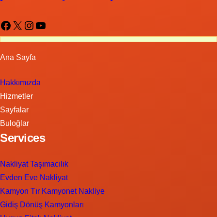
Facebook
X
Instagram
YouTube
Ana Sayfa
Hakkımızda
Hizmetler
Sayfalar
Buloğlar
Services
Nakliyat Taşımacılık
Evden Eve Nakliyat
Kamyon Tır Kamyonet Nakliye
Gidiş Dönüş Kamyonları