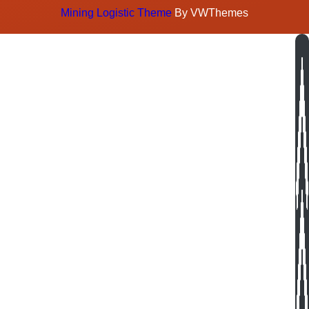
Mining Logistic Theme
By VWThemes