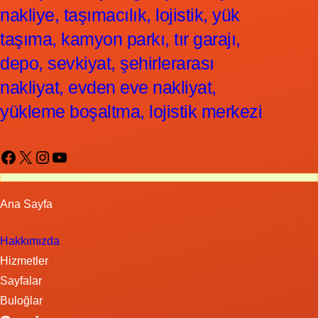
nakliye, taşımacılık, lojistik, yük
taşıma, kamyon parkı, tır garajı,
depo, sevkiyat, şehirlerarası
nakliyat, evden eve nakliyat,
yükleme boşaltma, lojistik merkezi
Facebook
X
Instagram
YouTube
Ana Sayfa
Hakkımızda
Hizmetler
Sayfalar
Buloğlar