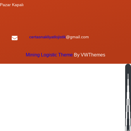
Pazar Kapalı
certasnakliyatlojistik
@gmail.com
Mining Logistic Theme
By VWThemes