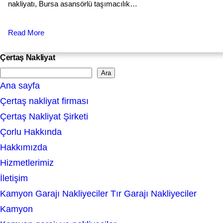
nakliyatı, Bursa asansörlü taşımacılık…
Read More
Çertaş Nakliyat
Ara
S
Ana sayfa
e
Çertaş nakliyat firması
a
Çertaş Nakliyat Şirketi
r
Çorlu Hakkında
c
Hakkımızda
h
Hizmetlerimiz
İletişim
Kamyon Garajı Nakliyeciler Tır Garajı Nakliyeciler
Kamyon