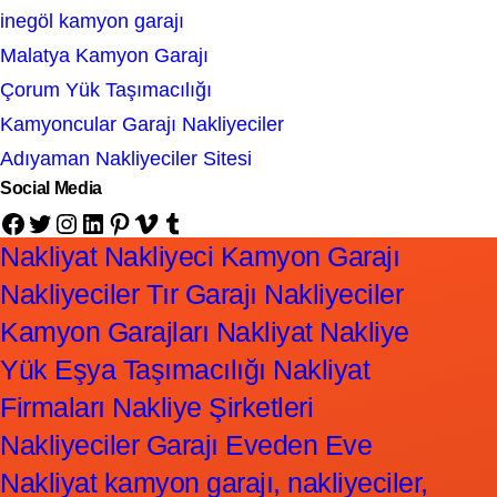
inegöl kamyon garajı
Malatya Kamyon Garajı
Çorum Yük Taşımacılığı
Kamyoncular Garajı Nakliyeciler
Adıyaman Nakliyeciler Sitesi
Social Media
Facebook
Twitter
Instagram
LinkedIn
Pinterest
Vimeo
Tumblr
Nakliyat Nakliyeci Kamyon Garajı
Nakliyeciler Tır Garajı Nakliyeciler
Kamyon Garajları Nakliyat Nakliye
Yük Eşya Taşımacılığı Nakliyat
Firmaları Nakliye Şirketleri
Nakliyeciler Garajı Eveden Eve
Nakliyat kamyon garajı, nakliyeciler,