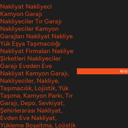
İçeriğe
Nakliyat Nakliyeci
Kamyon Garajı
geç
Nakliyeciler Tır Garajı
Nakliyeciler Kamyon
Garajları Nakliyat Nakliye
Yük Eşya Taşımacılığı
Nakliyat Firmaları Nakliye
Şirketleri Nakliyeciler
Garajı Eveden Eve
Ana
Nakliyat Kamyon Garajı,
Nakliyeciler, Nakliye,
Taşımacılık, Lojistik, Yük
Taşıma, Kamyon Parkı, Tır
Garajı, Depo, Sevkiyat,
Şehirlerarası Nakliyat,
Evden Eve Nakliyat,
Yükleme Boşaltma, Lojistik