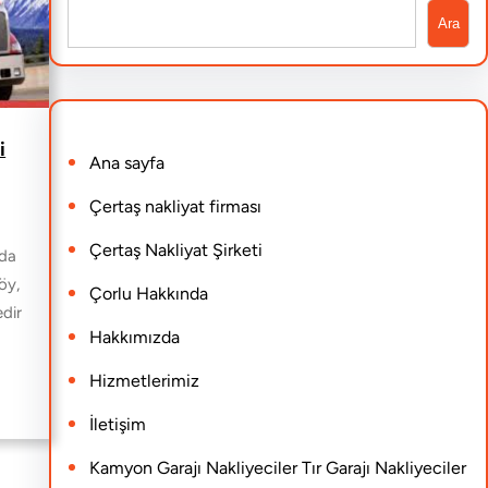
S
Ara
e
a
r
i
Ana sayfa
c
h
Çertaş nakliyat firması
Çertaş Nakliyat Şirketi
nda
öy,
Çorlu Hakkında
edir
Hakkımızda
Hizmetlerimiz
İletişim
Kamyon Garajı Nakliyeciler Tır Garajı Nakliyeciler