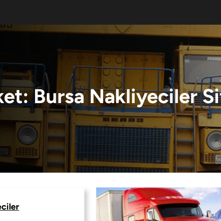
ket:
Bursa Nakliyeciler Si
ciler