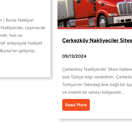
r | Bursa Nakliyat
Nakliyeciler, taşımacılık
lir, hızlı ve
Çerkezköy Nakliyeciler Sites
et anlayışıyla faaliyet
Bursa’nın gelişmiş…
09/13/2024
Çerkezköy Nakliyeciler Sitesi hakkı
size Türkçe bilgi verebilirim. Çerkezk
Türkiye’nin Tekirdağ iline bağlı bir ilç
ve önemli bir sanayi bölgesidir.…
Read More