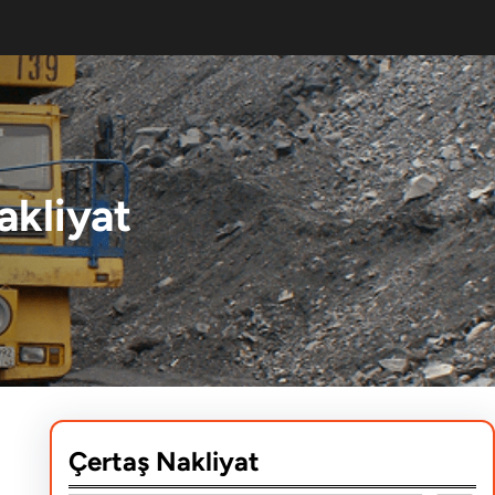
akliyat
Çertaş Nakliyat