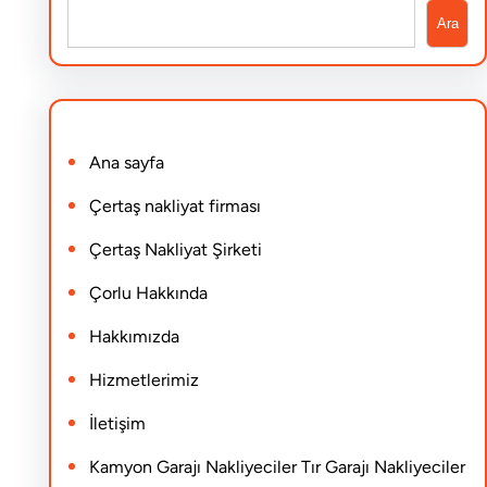
S
Ara
e
a
r
Ana sayfa
c
h
Çertaş nakliyat firması
Çertaş Nakliyat Şirketi
Çorlu Hakkında
Hakkımızda
Hizmetlerimiz
İletişim
Kamyon Garajı Nakliyeciler Tır Garajı Nakliyeciler