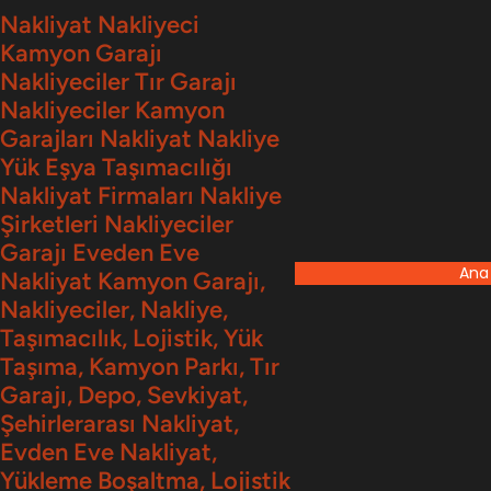
İçeriğe
Nakliyat Nakliyeci
Kamyon Garajı
geç
Nakliyeciler Tır Garajı
Nakliyeciler Kamyon
Garajları Nakliyat Nakliye
Yük Eşya Taşımacılığı
Nakliyat Firmaları Nakliye
Şirketleri Nakliyeciler
Garajı Eveden Eve
Ana
Nakliyat Kamyon Garajı,
Nakliyeciler, Nakliye,
Taşımacılık, Lojistik, Yük
Taşıma, Kamyon Parkı, Tır
Garajı, Depo, Sevkiyat,
Şehirlerarası Nakliyat,
Evden Eve Nakliyat,
Yükleme Boşaltma, Lojistik