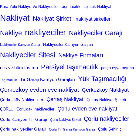
Kara Yolu Nakliye Ve Nakliyeciler Taşımacılık
Lojistik Nakliyat
Nakliyat
Nakliyat Şirketi
nakliyat şirketleri
nakliyeciler
Nakliye
Nakliyeciler Garajı
Nakliyeciler Kamyon Garjları
Nakliyeciler Kamyon Garajı
Nakliyeciler Sitesi
Nakliye Firmaları
Parsiyel taşımacılık
ofis ve büro taşıma
parça eşya taşıma
Yük Taşımacılığı
Tır Garajı Kamyon Garajları
Taşımacılık
Çerkezköy evden eve nakliyat
Çerkezköy Nakliyat
Çertaş Nakliyat
Çerkezköy Nakliyeciler
Çertaş Nakliyat Şirketi
Çorlu evden eve nakliyat
ÇORLU
Çorlu'daki nakliyeciler
Çorlu nakliyeciler
Çorlu Kamyon Tır Garajı
Çorlu Nakliyat Şirketi
Çorlu nakliyeciler Garajı
Çorlu Şehir içi
Çorlu Tır Garajı Kamyon Garajı