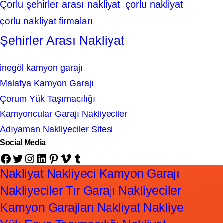
Çorlu şehirler arası nakliyat
çorlu nakliyat
çorlu nakliyat firmaları
Şehirler Arası Nakliyat
inegöl kamyon garajı
Malatya Kamyon Garajı
Çorum Yük Taşımacılığı
Kamyoncular Garajı Nakliyeciler
Adıyaman Nakliyeciler Sitesi
Social Media
Facebook
Twitter
Instagram
LinkedIn
Pinterest
Vimeo
Tumblr
Nakliyat Nakliyeci Kamyon Garajı
Nakliyeciler Tır Garajı Nakliyeciler
Kamyon Garajları Nakliyat Nakliye