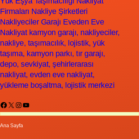
Yük Eşya Taşımacılığı Nakliyat
Firmaları Nakliye Şirketleri
Nakliyeciler Garajı Eveden Eve
Nakliyat kamyon garajı, nakliyeciler,
nakliye, taşımacılık, lojistik, yük
taşıma, kamyon parkı, tır garajı,
depo, sevkiyat, şehirlerarası
nakliyat, evden eve nakliyat,
yükleme boşaltma, lojistik merkezi
Facebook
X
Instagram
YouTube
Ana Sayfa