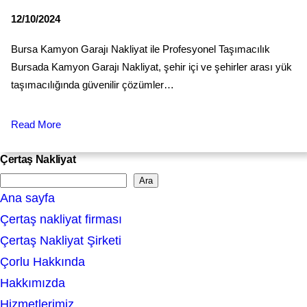
12/10/2024
Bursa Kamyon Garajı Nakliyat ile Profesyonel Taşımacılık
Bursada Kamyon Garajı Nakliyat, şehir içi ve şehirler arası yük
taşımacılığında güvenilir çözümler…
Read More
Çertaş Nakliyat
Ara
S
Ana sayfa
e
Çertaş nakliyat firması
a
Çertaş Nakliyat Şirketi
r
Çorlu Hakkında
c
Hakkımızda
h
Hizmetlerimiz