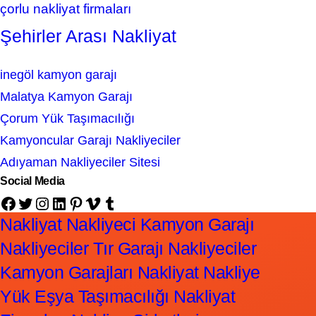
çorlu nakliyat firmaları
Şehirler Arası Nakliyat
inegöl kamyon garajı
Malatya Kamyon Garajı
Çorum Yük Taşımacılığı
Kamyoncular Garajı Nakliyeciler
Adıyaman Nakliyeciler Sitesi
Social Media
Facebook
Twitter
Instagram
LinkedIn
Pinterest
Vimeo
Tumblr
Nakliyat Nakliyeci Kamyon Garajı
Nakliyeciler Tır Garajı Nakliyeciler
Kamyon Garajları Nakliyat Nakliye
Yük Eşya Taşımacılığı Nakliyat