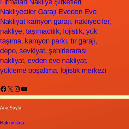
Firmaları Nakliye Şirketleri
Nakliyeciler Garajı Eveden Eve
Nakliyat kamyon garajı, nakliyeciler,
nakliye, taşımacılık, lojistik, yük
taşıma, kamyon parkı, tır garajı,
depo, sevkiyat, şehirlerarası
nakliyat, evden eve nakliyat,
yükleme boşaltma, lojistik merkezi
Facebook
X
Instagram
YouTube
Ana Sayfa
Hakkımızda