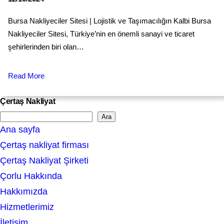
Bursa Nakliyeciler Sitesi | Lojistik ve Taşımacılığın Kalbi Bursa
Nakliyeciler Sitesi, Türkiye’nin en önemli sanayi ve ticaret
şehirlerinden biri olan…
Read More
Çertaş Nakliyat
Ara
S
Ana sayfa
e
Çertaş nakliyat firması
a
Çertaş Nakliyat Şirketi
r
Çorlu Hakkında
c
Hakkımızda
h
Hizmetlerimiz
İletişim