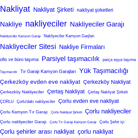
Nakliyat
Nakliyat Şirketi
nakliyat şirketleri
nakliyeciler
Nakliye
Nakliyeciler Garajı
Nakliyeciler Kamyon Garjları
Nakliyeciler Kamyon Garajı
Nakliyeciler Sitesi
Nakliye Firmaları
Parsiyel taşımacılık
ofis ve büro taşıma
parça eşya taşıma
Yük Taşımacılığı
Tır Garajı Kamyon Garajları
Taşımacılık
Çerkezköy evden eve nakliyat
Çerkezköy Nakliyat
Çertaş Nakliyat
Çerkezköy Nakliyeciler
Çertaş Nakliyat Şirketi
Çorlu evden eve nakliyat
ÇORLU
Çorlu'daki nakliyeciler
Çorlu nakliyeciler
Çorlu Kamyon Tır Garajı
Çorlu Nakliyat Şirketi
Çorlu nakliyeciler Garajı
Çorlu Şehir içi
Çorlu Tır Garajı Kamyon Garajı
Çorlu şehirler arası nakliyat
çorlu nakliyat