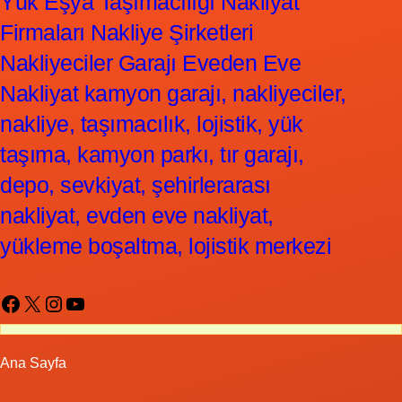
Yük Eşya Taşımacılığı Nakliyat
Firmaları Nakliye Şirketleri
Nakliyeciler Garajı Eveden Eve
Nakliyat kamyon garajı, nakliyeciler,
nakliye, taşımacılık, lojistik, yük
taşıma, kamyon parkı, tır garajı,
depo, sevkiyat, şehirlerarası
nakliyat, evden eve nakliyat,
yükleme boşaltma, lojistik merkezi
Facebook
X
Instagram
YouTube
Ana Sayfa