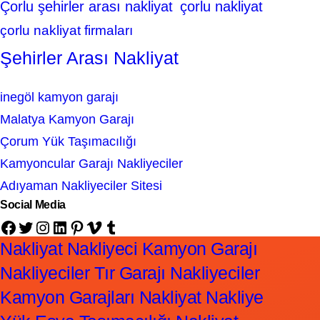
Çorlu şehirler arası nakliyat
çorlu nakliyat
çorlu nakliyat firmaları
Şehirler Arası Nakliyat
inegöl kamyon garajı
Malatya Kamyon Garajı
Çorum Yük Taşımacılığı
Kamyoncular Garajı Nakliyeciler
Adıyaman Nakliyeciler Sitesi
Social Media
Facebook
Twitter
Instagram
LinkedIn
Pinterest
Vimeo
Tumblr
Nakliyat Nakliyeci Kamyon Garajı
Nakliyeciler Tır Garajı Nakliyeciler
Kamyon Garajları Nakliyat Nakliye