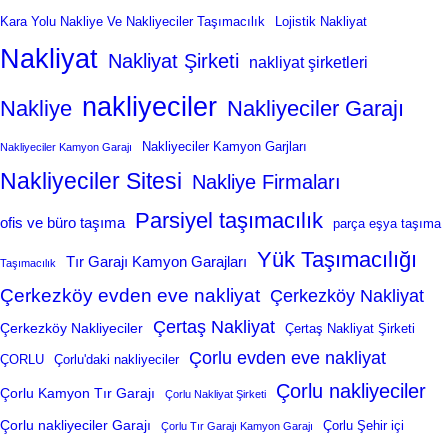
Kara Yolu Nakliye Ve Nakliyeciler Taşımacılık
Lojistik Nakliyat
Nakliyat
Nakliyat Şirketi
nakliyat şirketleri
nakliyeciler
Nakliye
Nakliyeciler Garajı
Nakliyeciler Kamyon Garjları
Nakliyeciler Kamyon Garajı
Nakliyeciler Sitesi
Nakliye Firmaları
Parsiyel taşımacılık
ofis ve büro taşıma
parça eşya taşıma
Yük Taşımacılığı
Tır Garajı Kamyon Garajları
Taşımacılık
Çerkezköy evden eve nakliyat
Çerkezköy Nakliyat
Çertaş Nakliyat
Çerkezköy Nakliyeciler
Çertaş Nakliyat Şirketi
Çorlu evden eve nakliyat
ÇORLU
Çorlu'daki nakliyeciler
Çorlu nakliyeciler
Çorlu Kamyon Tır Garajı
Çorlu Nakliyat Şirketi
Çorlu nakliyeciler Garajı
Çorlu Şehir içi
Çorlu Tır Garajı Kamyon Garajı