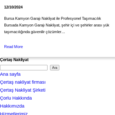
12/10/2024
Bursa Kamyon Garajı Nakliyat ile Profesyonel Taşımacılık
Bursada Kamyon Garajı Nakliyat, şehir içi ve şehirler arası yük
taşımacılığında güvenilir çözümler…
Read More
Çertaş Nakliyat
Ara
S
Ana sayfa
e
Çertaş nakliyat firması
a
Çertaş Nakliyat Şirketi
r
Çorlu Hakkında
c
Hakkımızda
h
Hizmetlerimiz