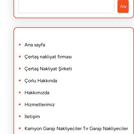
S
Ara
e
a
r
Ana sayfa
c
h
Çertaş nakliyat firması
Çertaş Nakliyat Şirketi
Çorlu Hakkında
Hakkımızda
Hizmetlerimiz
İletişim
Kamyon Garajı Nakliyeciler Tır Garajı Nakliyeciler