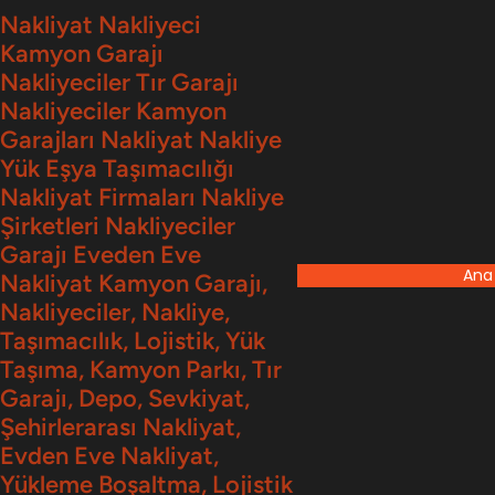
İçeriğe
Nakliyat Nakliyeci
Kamyon Garajı
geç
Nakliyeciler Tır Garajı
Nakliyeciler Kamyon
Garajları Nakliyat Nakliye
Yük Eşya Taşımacılığı
Nakliyat Firmaları Nakliye
Şirketleri Nakliyeciler
Garajı Eveden Eve
Ana
Nakliyat Kamyon Garajı,
Nakliyeciler, Nakliye,
Taşımacılık, Lojistik, Yük
Taşıma, Kamyon Parkı, Tır
Garajı, Depo, Sevkiyat,
Şehirlerarası Nakliyat,
Evden Eve Nakliyat,
Yükleme Boşaltma, Lojistik