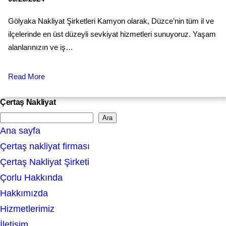
Gölyaka Nakliyat Şirketleri Kamyon olarak, Düzce’nin tüm il ve
ilçelerinde en üst düzeyli sevkiyat hizmetleri sunuyoruz. Yaşam
alanlarınızın ve iş…
Read More
Çertaş Nakliyat
Ara
S
Ana sayfa
e
Çertaş nakliyat firması
a
Çertaş Nakliyat Şirketi
r
Çorlu Hakkında
c
Hakkımızda
h
Hizmetlerimiz
İletişim