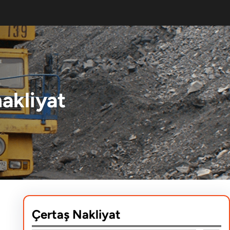
akliyat
Çertaş Nakliyat