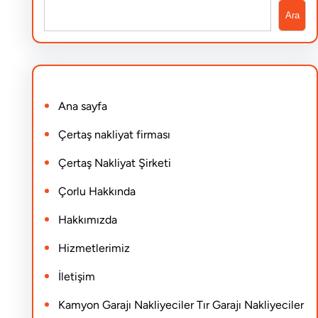
S
Ara
e
a
r
Ana sayfa
c
h
Çertaş nakliyat firması
Çertaş Nakliyat Şirketi
Çorlu Hakkında
Hakkımızda
Hizmetlerimiz
İletişim
Kamyon Garajı Nakliyeciler Tır Garajı Nakliyeciler