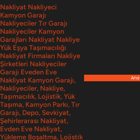
İçeriğe
Nakliyat Nakliyeci
Kamyon Garajı
geç
Nakliyeciler Tır Garajı
Nakliyeciler Kamyon
Garajları Nakliyat Nakliye
Yük Eşya Taşımacılığı
Nakliyat Firmaları Nakliye
Şirketleri Nakliyeciler
Garajı Eveden Eve
Ana
Nakliyat Kamyon Garajı,
Nakliyeciler, Nakliye,
Taşımacılık, Lojistik, Yük
Taşıma, Kamyon Parkı, Tır
Garajı, Depo, Sevkiyat,
Şehirlerarası Nakliyat,
Evden Eve Nakliyat,
Yükleme Boşaltma, Lojistik