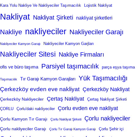
Kara Yolu Nakliye Ve Nakliyeciler Taşımacılık
Lojistik Nakliyat
Nakliyat
Nakliyat Şirketi
nakliyat şirketleri
nakliyeciler
Nakliye
Nakliyeciler Garajı
Nakliyeciler Kamyon Garjları
Nakliyeciler Kamyon Garajı
Nakliyeciler Sitesi
Nakliye Firmaları
Parsiyel taşımacılık
ofis ve büro taşıma
parça eşya taşıma
Yük Taşımacılığı
Tır Garajı Kamyon Garajları
Taşımacılık
Çerkezköy evden eve nakliyat
Çerkezköy Nakliyat
Çertaş Nakliyat
Çerkezköy Nakliyeciler
Çertaş Nakliyat Şirketi
Çorlu evden eve nakliyat
ÇORLU
Çorlu'daki nakliyeciler
Çorlu nakliyeciler
Çorlu Kamyon Tır Garajı
Çorlu Nakliyat Şirketi
Çorlu nakliyeciler Garajı
Çorlu Şehir içi
Çorlu Tır Garajı Kamyon Garajı