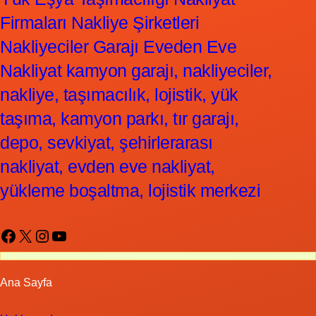
Firmaları Nakliye Şirketleri
Nakliyeciler Garajı Eveden Eve
Nakliyat kamyon garajı, nakliyeciler,
nakliye, taşımacılık, lojistik, yük
taşıma, kamyon parkı, tır garajı,
depo, sevkiyat, şehirlerarası
nakliyat, evden eve nakliyat,
yükleme boşaltma, lojistik merkezi
Facebook
X
Instagram
YouTube
Ana Sayfa