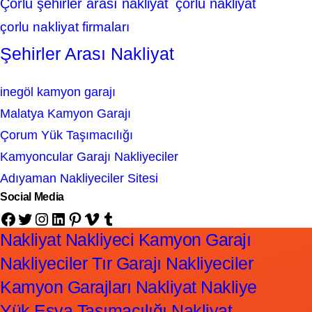
Çorlu şehirler arası nakliyat
çorlu nakliyat
çorlu nakliyat firmaları
Şehirler Arası Nakliyat
inegöl kamyon garajı
Malatya Kamyon Garajı
Çorum Yük Taşımacılığı
Kamyoncular Garajı Nakliyeciler
Adıyaman Nakliyeciler Sitesi
Social Media
Facebook
Twitter
Instagram
LinkedIn
Pinterest
Vimeo
Tumblr
Nakliyat Nakliyeci Kamyon Garajı
Nakliyeciler Tır Garajı Nakliyeciler
Kamyon Garajları Nakliyat Nakliye
Yük Eşya Taşımacılığı Nakliyat