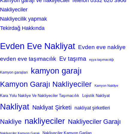
Kamyon garajı ve nakliyeciler Telefon 0532 620 3906
Nakliyeciler
Nakliyecilik yapmak
Tekirdağ Hakkında
Evden Eve Nakliyat
Evden eve nakliye
Ev taşıma
evden eve taşımacılık
eşya taşımacılığı
kamyon garajı
Kamyon garajları
Kamyon Garajı Nakliyeciler
Kamyon Nakliye
Kara Yolu Nakliye Ve Nakliyeciler Taşımacılık
Lojistik Nakliyat
Nakliyat
Nakliyat Şirketi
nakliyat şirketleri
nakliyeciler
Nakliye
Nakliyeciler Garajı
Nakliyeciler Kamyon Garjları
Nakliyeciler Kamyon Garajı