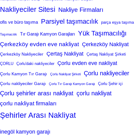
Nakliyeciler Sitesi
Nakliye Firmaları
Parsiyel taşımacılık
ofis ve büro taşıma
parça eşya taşıma
Yük Taşımacılığı
Tır Garajı Kamyon Garajları
Taşımacılık
Çerkezköy evden eve nakliyat
Çerkezköy Nakliyat
Çertaş Nakliyat
Çerkezköy Nakliyeciler
Çertaş Nakliyat Şirketi
Çorlu evden eve nakliyat
ÇORLU
Çorlu'daki nakliyeciler
Çorlu nakliyeciler
Çorlu Kamyon Tır Garajı
Çorlu Nakliyat Şirketi
Çorlu nakliyeciler Garajı
Çorlu Şehir içi
Çorlu Tır Garajı Kamyon Garajı
Çorlu şehirler arası nakliyat
çorlu nakliyat
çorlu nakliyat firmaları
Şehirler Arası Nakliyat
inegöl kamyon garajı