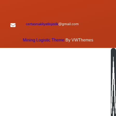
certasnakliyatlojistik
@gmail.com
Mining Logistic Theme
By VWThemes