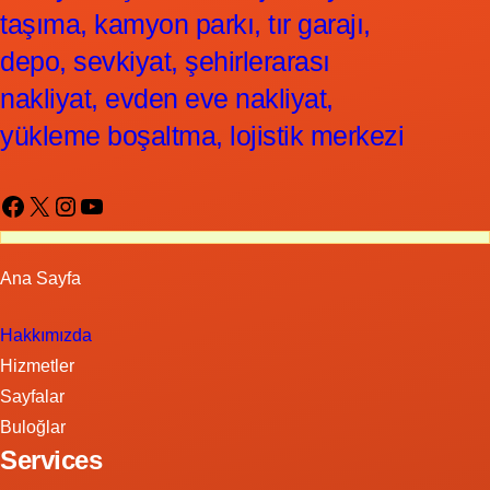
taşıma, kamyon parkı, tır garajı,
depo, sevkiyat, şehirlerarası
nakliyat, evden eve nakliyat,
yükleme boşaltma, lojistik merkezi
Facebook
X
Instagram
YouTube
Ana Sayfa
Hakkımızda
Hizmetler
Sayfalar
Buloğlar
Services