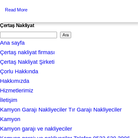
Read More
Çertaş Nakliyat
Ara
S
Ana sayfa
e
Çertaş nakliyat firması
a
Çertaş Nakliyat Şirketi
r
Çorlu Hakkında
c
Hakkımızda
h
Hizmetlerimiz
İletişim
Kamyon Garajı Nakliyeciler Tır Garajı Nakliyeciler
Kamyon
Kamyon garajı ve nakliyeciler