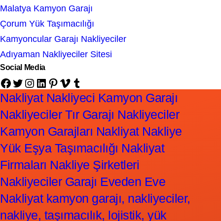
Malatya Kamyon Garajı
Çorum Yük Taşımacılığı
Kamyoncular Garajı Nakliyeciler
Adıyaman Nakliyeciler Sitesi
Social Media
Facebook
Twitter
Instagram
LinkedIn
Pinterest
Vimeo
Tumblr
Nakliyat Nakliyeci Kamyon Garajı
Nakliyeciler Tır Garajı Nakliyeciler
Kamyon Garajları Nakliyat Nakliye
Yük Eşya Taşımacılığı Nakliyat
Firmaları Nakliye Şirketleri
Nakliyeciler Garajı Eveden Eve
Nakliyat kamyon garajı, nakliyeciler,
nakliye, taşımacılık, lojistik, yük