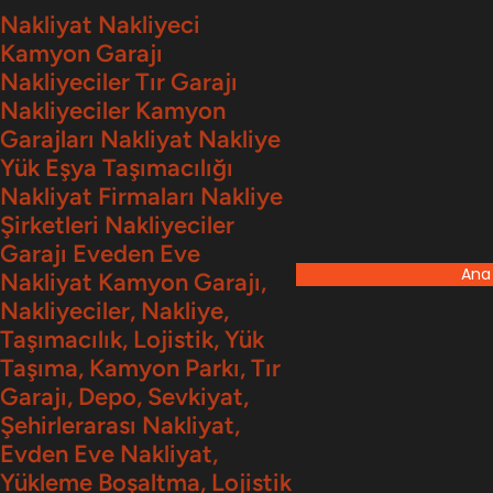
İçeriğe
Nakliyat Nakliyeci
Kamyon Garajı
geç
Nakliyeciler Tır Garajı
Nakliyeciler Kamyon
Garajları Nakliyat Nakliye
Yük Eşya Taşımacılığı
Nakliyat Firmaları Nakliye
Şirketleri Nakliyeciler
Garajı Eveden Eve
Ana
Nakliyat Kamyon Garajı,
Nakliyeciler, Nakliye,
Taşımacılık, Lojistik, Yük
Taşıma, Kamyon Parkı, Tır
Garajı, Depo, Sevkiyat,
Şehirlerarası Nakliyat,
Evden Eve Nakliyat,
Yükleme Boşaltma, Lojistik