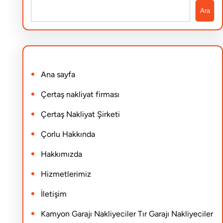
S
Ara
e
a
r
Ana sayfa
c
h
Çertaş nakliyat firması
Çertaş Nakliyat Şirketi
Çorlu Hakkında
Hakkımızda
Hizmetlerimiz
İletişim
Kamyon Garajı Nakliyeciler Tır Garajı Nakliyeciler