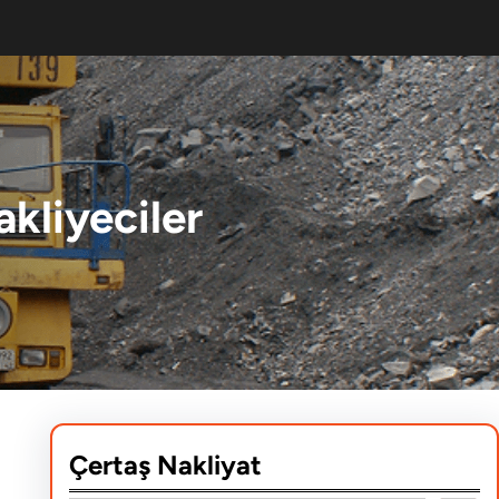
kliyeciler
Çertaş Nakliyat