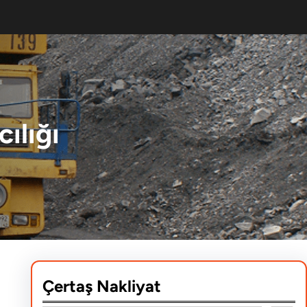
ılığı
Çertaş Nakliyat