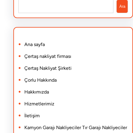
S
Ara
e
a
r
Ana sayfa
c
h
Çertaş nakliyat firması
Çertaş Nakliyat Şirketi
Çorlu Hakkında
Hakkımızda
Hizmetlerimiz
İletişim
Kamyon Garajı Nakliyeciler Tır Garajı Nakliyeciler