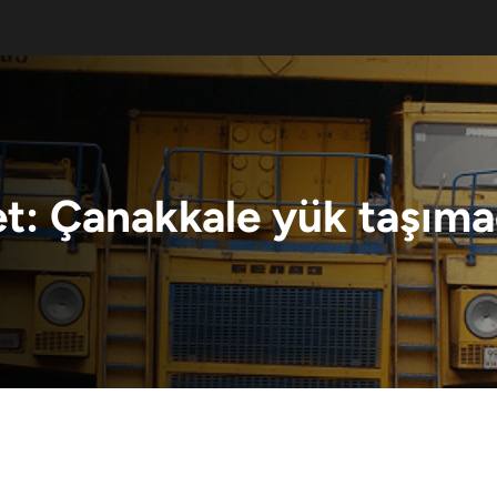
et:
Çanakkale yük taşımac