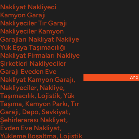
İçeriğe
Nakliyat Nakliyeci
Kamyon Garajı
geç
Nakliyeciler Tır Garajı
Nakliyeciler Kamyon
Garajları Nakliyat Nakliye
Yük Eşya Taşımacılığı
Nakliyat Firmaları Nakliye
Şirketleri Nakliyeciler
Garajı Eveden Eve
Ana
Nakliyat Kamyon Garajı,
Nakliyeciler, Nakliye,
Taşımacılık, Lojistik, Yük
Taşıma, Kamyon Parkı, Tır
Garajı, Depo, Sevkiyat,
Şehirlerarası Nakliyat,
Evden Eve Nakliyat,
Yükleme Boşaltma, Lojistik