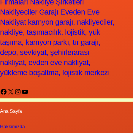
Firmaları Nakliye Şirketleri
Nakliyeciler Garajı Eveden Eve
Nakliyat kamyon garajı, nakliyeciler,
nakliye, taşımacılık, lojistik, yük
taşıma, kamyon parkı, tır garajı,
depo, sevkiyat, şehirlerarası
nakliyat, evden eve nakliyat,
yükleme boşaltma, lojistik merkezi
Facebook
X
Instagram
YouTube
Ana Sayfa
Hakkımızda