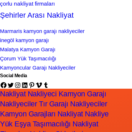
çorlu nakliyat firmaları
Şehirler Arası Nakliyat
Marmaris kamyon garajı nakliyeciler
inegöl kamyon garajı
Malatya Kamyon Garajı
Çorum Yük Taşımacılığı
Kamyoncular Garajı Nakliyeciler
Social Media
Facebook
Twitter
Instagram
LinkedIn
Pinterest
Vimeo
Tumblr
Nakliyat Nakliyeci Kamyon Garajı
Nakliyeciler Tır Garajı Nakliyeciler
Kamyon Garajları Nakliyat Nakliye
Yük Eşya Taşımacılığı Nakliyat