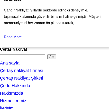
Çandır Nakliyat, yıllardır sektörde edindiği deneyimle,
taşımacılık alanında güvenilir bir isim haline gelmiştir. Müşteri
memnuniyetini her zaman ön planda tutarak,…
Read More
Çertaş Nakliyat
Ara
S
Ana sayfa
e
Çertaş nakliyat firması
a
Çertaş Nakliyat Şirketi
r
Çorlu Hakkında
c
Hakkımızda
h
Hizmetlerimiz
İletişim