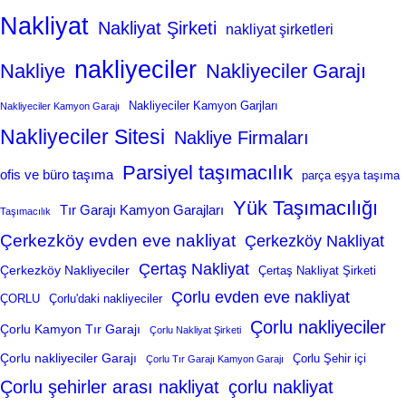
Nakliyat
Nakliyat Şirketi
nakliyat şirketleri
nakliyeciler
Nakliye
Nakliyeciler Garajı
Nakliyeciler Kamyon Garjları
Nakliyeciler Kamyon Garajı
Nakliyeciler Sitesi
Nakliye Firmaları
Parsiyel taşımacılık
ofis ve büro taşıma
parça eşya taşıma
Yük Taşımacılığı
Tır Garajı Kamyon Garajları
Taşımacılık
Çerkezköy evden eve nakliyat
Çerkezköy Nakliyat
Çertaş Nakliyat
Çerkezköy Nakliyeciler
Çertaş Nakliyat Şirketi
Çorlu evden eve nakliyat
ÇORLU
Çorlu'daki nakliyeciler
Çorlu nakliyeciler
Çorlu Kamyon Tır Garajı
Çorlu Nakliyat Şirketi
Çorlu nakliyeciler Garajı
Çorlu Şehir içi
Çorlu Tır Garajı Kamyon Garajı
Çorlu şehirler arası nakliyat
çorlu nakliyat