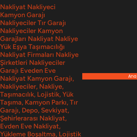
İçeriğe
Nakliyat Nakliyeci
Kamyon Garajı
geç
Nakliyeciler Tır Garajı
Nakliyeciler Kamyon
Garajları Nakliyat Nakliye
Yük Eşya Taşımacılığı
Nakliyat Firmaları Nakliye
Şirketleri Nakliyeciler
Garajı Eveden Eve
Ana
Nakliyat Kamyon Garajı,
Nakliyeciler, Nakliye,
Taşımacılık, Lojistik, Yük
Taşıma, Kamyon Parkı, Tır
Garajı, Depo, Sevkiyat,
Şehirlerarası Nakliyat,
Evden Eve Nakliyat,
Yükleme Boşaltma, Lojistik