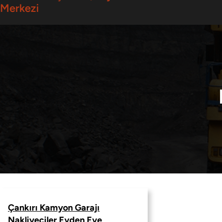
Merkezi
Çankırı Kamyon Garajı
Nakliyeciler Evden Eve