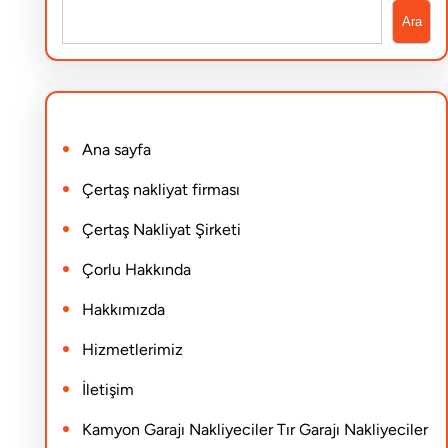
S
Ara
e
a
r
Ana sayfa
c
h
Çertaş nakliyat firması
Çertaş Nakliyat Şirketi
Çorlu Hakkında
Hakkımızda
Hizmetlerimiz
İletişim
Kamyon Garajı Nakliyeciler Tır Garajı Nakliyeciler