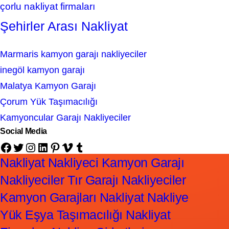
çorlu nakliyat firmaları
Şehirler Arası Nakliyat
Marmaris kamyon garajı nakliyeciler
inegöl kamyon garajı
Malatya Kamyon Garajı
Çorum Yük Taşımacılığı
Kamyoncular Garajı Nakliyeciler
Social Media
Facebook
Twitter
Instagram
LinkedIn
Pinterest
Vimeo
Tumblr
Nakliyat Nakliyeci Kamyon Garajı
Nakliyeciler Tır Garajı Nakliyeciler
Kamyon Garajları Nakliyat Nakliye
Yük Eşya Taşımacılığı Nakliyat