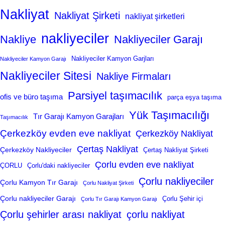
Nakliyat
Nakliyat Şirketi
nakliyat şirketleri
nakliyeciler
Nakliye
Nakliyeciler Garajı
Nakliyeciler Kamyon Garjları
Nakliyeciler Kamyon Garajı
Nakliyeciler Sitesi
Nakliye Firmaları
Parsiyel taşımacılık
ofis ve büro taşıma
parça eşya taşıma
Yük Taşımacılığı
Tır Garajı Kamyon Garajları
Taşımacılık
Çerkezköy evden eve nakliyat
Çerkezköy Nakliyat
Çertaş Nakliyat
Çerkezköy Nakliyeciler
Çertaş Nakliyat Şirketi
Çorlu evden eve nakliyat
ÇORLU
Çorlu'daki nakliyeciler
Çorlu nakliyeciler
Çorlu Kamyon Tır Garajı
Çorlu Nakliyat Şirketi
Çorlu nakliyeciler Garajı
Çorlu Şehir içi
Çorlu Tır Garajı Kamyon Garajı
Çorlu şehirler arası nakliyat
çorlu nakliyat