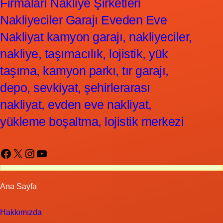
Firmaları Nakliye Şirketleri
Nakliyeciler Garajı Eveden Eve
Nakliyat kamyon garajı, nakliyeciler,
nakliye, taşımacılık, lojistik, yük
taşıma, kamyon parkı, tır garajı,
depo, sevkiyat, şehirlerarası
nakliyat, evden eve nakliyat,
yükleme boşaltma, lojistik merkezi
Facebook
X
Instagram
YouTube
Ana Sayfa
Hakkımızda