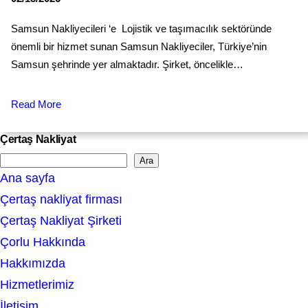
Samsun Nakliyecileri ‘e Lojistik ve taşımacılık sektöründe
önemli bir hizmet sunan Samsun Nakliyeciler, Türkiye’nin
Samsun şehrinde yer almaktadır. Şirket, öncelikle…
Read More
Çertaş Nakliyat
Ara
S
Ana sayfa
e
Çertaş nakliyat firması
a
Çertaş Nakliyat Şirketi
r
Çorlu Hakkında
c
Hakkımızda
h
Hizmetlerimiz
İletişim