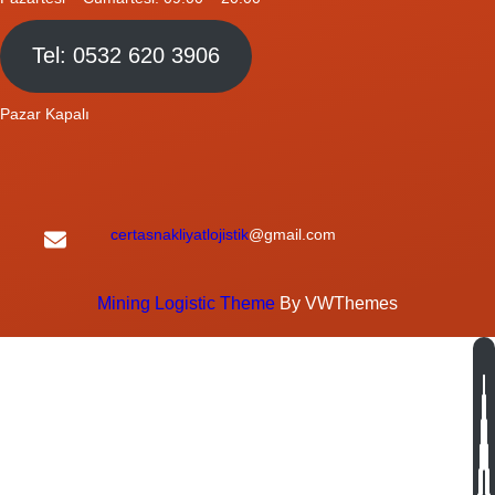
Tel: 0532 620 3906
Pazar Kapalı
certasnakliyatlojistik
@gmail.com
Mining Logistic Theme
By VWThemes