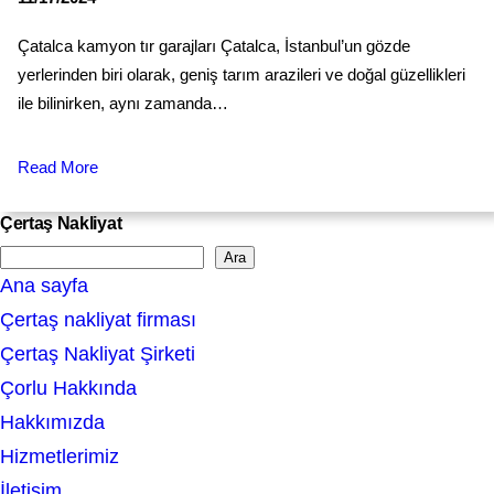
Çatalca kamyon tır garajları Çatalca, İstanbul’un gözde
yerlerinden biri olarak, geniş tarım arazileri ve doğal güzellikleri
ile bilinirken, aynı zamanda…
Read More
Çertaş Nakliyat
Ara
S
Ana sayfa
e
Çertaş nakliyat firması
a
Çertaş Nakliyat Şirketi
r
Çorlu Hakkında
c
Hakkımızda
h
Hizmetlerimiz
İletişim