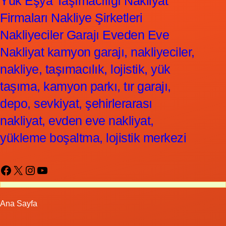
Yük Eşya Taşımacılığı Nakliyat
Firmaları Nakliye Şirketleri
Nakliyeciler Garajı Eveden Eve
Nakliyat kamyon garajı, nakliyeciler,
nakliye, taşımacılık, lojistik, yük
taşıma, kamyon parkı, tır garajı,
depo, sevkiyat, şehirlerarası
nakliyat, evden eve nakliyat,
yükleme boşaltma, lojistik merkezi
Facebook
X
Instagram
YouTube
Ana Sayfa