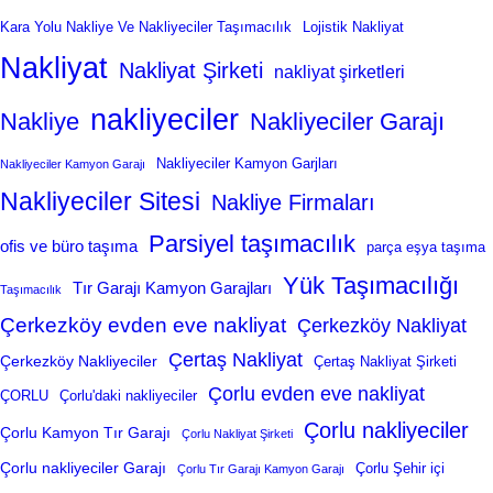
Kara Yolu Nakliye Ve Nakliyeciler Taşımacılık
Lojistik Nakliyat
Nakliyat
Nakliyat Şirketi
nakliyat şirketleri
nakliyeciler
Nakliye
Nakliyeciler Garajı
Nakliyeciler Kamyon Garjları
Nakliyeciler Kamyon Garajı
Nakliyeciler Sitesi
Nakliye Firmaları
Parsiyel taşımacılık
ofis ve büro taşıma
parça eşya taşıma
Yük Taşımacılığı
Tır Garajı Kamyon Garajları
Taşımacılık
Çerkezköy evden eve nakliyat
Çerkezköy Nakliyat
Çertaş Nakliyat
Çerkezköy Nakliyeciler
Çertaş Nakliyat Şirketi
Çorlu evden eve nakliyat
ÇORLU
Çorlu'daki nakliyeciler
Çorlu nakliyeciler
Çorlu Kamyon Tır Garajı
Çorlu Nakliyat Şirketi
Çorlu nakliyeciler Garajı
Çorlu Şehir içi
Çorlu Tır Garajı Kamyon Garajı