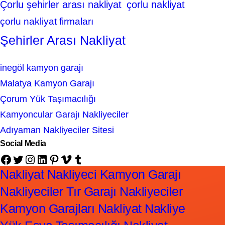
Çorlu şehirler arası nakliyat
çorlu nakliyat
çorlu nakliyat firmaları
Şehirler Arası Nakliyat
inegöl kamyon garajı
Malatya Kamyon Garajı
Çorum Yük Taşımacılığı
Kamyoncular Garajı Nakliyeciler
Adıyaman Nakliyeciler Sitesi
Social Media
Facebook
Twitter
Instagram
LinkedIn
Pinterest
Vimeo
Tumblr
Nakliyat Nakliyeci Kamyon Garajı
Nakliyeciler Tır Garajı Nakliyeciler
Kamyon Garajları Nakliyat Nakliye