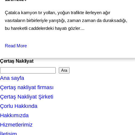
Çatalca kamyon tır yolları, yoğun trafikte ilerleyen ağır
vasıtaların birbirleriyle yarıştığı, zaman zaman da duraksadığı,
bu hareketli caddelerdeki hayatı gözler…
Read More
Çertaş Nakliyat
Ara
S
Ana sayfa
e
Çertaş nakliyat firması
a
Çertaş Nakliyat Şirketi
r
Çorlu Hakkında
c
Hakkımızda
h
Hizmetlerimiz
İletişim