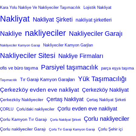
Kara Yolu Nakliye Ve Nakliyeciler Taşımacılık
Lojistik Nakliyat
Nakliyat
Nakliyat Şirketi
nakliyat şirketleri
nakliyeciler
Nakliye
Nakliyeciler Garajı
Nakliyeciler Kamyon Garjları
Nakliyeciler Kamyon Garajı
Nakliyeciler Sitesi
Nakliye Firmaları
Parsiyel taşımacılık
ofis ve büro taşıma
parça eşya taşıma
Yük Taşımacılığı
Tır Garajı Kamyon Garajları
Taşımacılık
Çerkezköy evden eve nakliyat
Çerkezköy Nakliyat
Çertaş Nakliyat
Çerkezköy Nakliyeciler
Çertaş Nakliyat Şirketi
Çorlu evden eve nakliyat
ÇORLU
Çorlu'daki nakliyeciler
Çorlu nakliyeciler
Çorlu Kamyon Tır Garajı
Çorlu Nakliyat Şirketi
Çorlu nakliyeciler Garajı
Çorlu Şehir içi
Çorlu Tır Garajı Kamyon Garajı