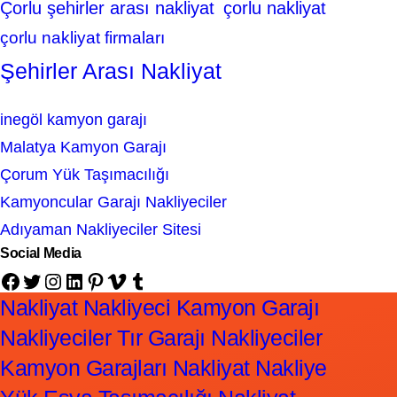
Çorlu şehirler arası nakliyat
çorlu nakliyat
çorlu nakliyat firmaları
Şehirler Arası Nakliyat
inegöl kamyon garajı
Malatya Kamyon Garajı
Çorum Yük Taşımacılığı
Kamyoncular Garajı Nakliyeciler
Adıyaman Nakliyeciler Sitesi
Social Media
Facebook
Twitter
Instagram
LinkedIn
Pinterest
Vimeo
Tumblr
Nakliyat Nakliyeci Kamyon Garajı
Nakliyeciler Tır Garajı Nakliyeciler
Kamyon Garajları Nakliyat Nakliye