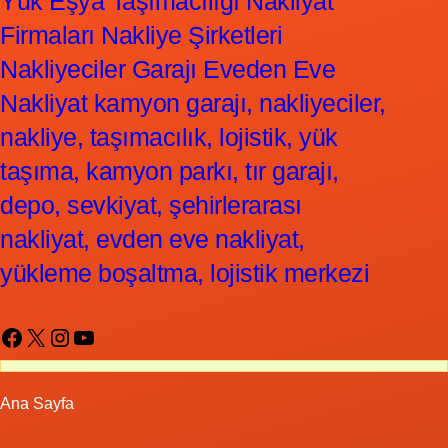
Yük Eşya Taşımacılığı Nakliyat
Firmaları Nakliye Şirketleri
Nakliyeciler Garajı Eveden Eve
Nakliyat kamyon garajı, nakliyeciler,
nakliye, taşımacılık, lojistik, yük
taşıma, kamyon parkı, tır garajı,
depo, sevkiyat, şehirlerarası
nakliyat, evden eve nakliyat,
yükleme boşaltma, lojistik merkezi
Facebook
X
Instagram
YouTube
Ana Sayfa