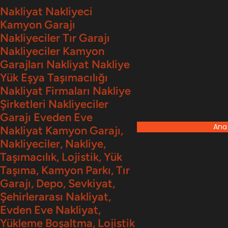
İçeriğe
Nakliyat Nakliyeci
Kamyon Garajı
geç
Nakliyeciler Tır Garajı
Nakliyeciler Kamyon
Garajları Nakliyat Nakliye
Yük Eşya Taşımacılığı
Nakliyat Firmaları Nakliye
Şirketleri Nakliyeciler
Garajı Eveden Eve
Ana
Nakliyat Kamyon Garajı,
Nakliyeciler, Nakliye,
Taşımacılık, Lojistik, Yük
Taşıma, Kamyon Parkı, Tır
Garajı, Depo, Sevkiyat,
Şehirlerarası Nakliyat,
Evden Eve Nakliyat,
Yükleme Boşaltma, Lojistik