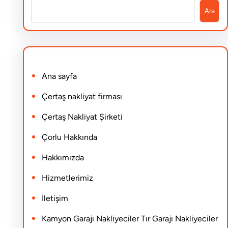
S
Ara
e
a
r
Ana sayfa
c
h
Çertaş nakliyat firması
Çertaş Nakliyat Şirketi
Çorlu Hakkında
Hakkımızda
Hizmetlerimiz
İletişim
Kamyon Garajı Nakliyeciler Tır Garajı Nakliyeciler