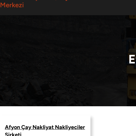
Merkezi
E
Afyon Çay Nakliyat Nakliyeciler
Şirketi