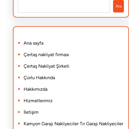
S
Ara
e
a
r
Ana sayfa
c
h
Çertaş nakliyat firması
Çertaş Nakliyat Şirketi
Çorlu Hakkında
Hakkımızda
Hizmetlerimiz
İletişim
Kamyon Garajı Nakliyeciler Tır Garajı Nakliyeciler