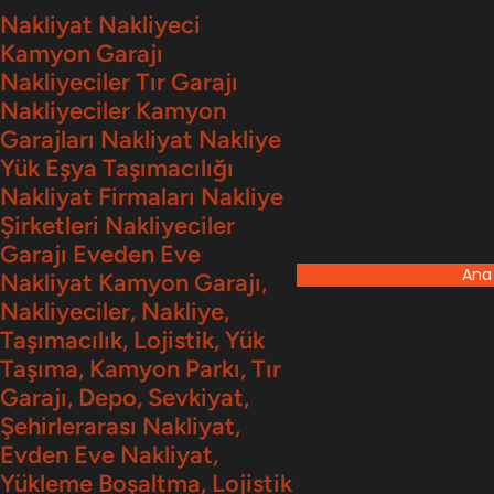
İçeriğe
Nakliyat Nakliyeci
Kamyon Garajı
geç
Nakliyeciler Tır Garajı
Nakliyeciler Kamyon
Garajları Nakliyat Nakliye
Yük Eşya Taşımacılığı
Nakliyat Firmaları Nakliye
Şirketleri Nakliyeciler
Garajı Eveden Eve
Ana
Nakliyat Kamyon Garajı,
Nakliyeciler, Nakliye,
Taşımacılık, Lojistik, Yük
Taşıma, Kamyon Parkı, Tır
Garajı, Depo, Sevkiyat,
Şehirlerarası Nakliyat,
Evden Eve Nakliyat,
Yükleme Boşaltma, Lojistik