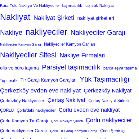
Kara Yolu Nakliye Ve Nakliyeciler Taşımacılık
Lojistik Nakliyat
Nakliyat
Nakliyat Şirketi
nakliyat şirketleri
nakliyeciler
Nakliye
Nakliyeciler Garajı
Nakliyeciler Kamyon Garjları
Nakliyeciler Kamyon Garajı
Nakliyeciler Sitesi
Nakliye Firmaları
Parsiyel taşımacılık
ofis ve büro taşıma
parça eşya taşıma
Yük Taşımacılığı
Tır Garajı Kamyon Garajları
Taşımacılık
Çerkezköy evden eve nakliyat
Çerkezköy Nakliyat
Çertaş Nakliyat
Çerkezköy Nakliyeciler
Çertaş Nakliyat Şirketi
Çorlu evden eve nakliyat
ÇORLU
Çorlu'daki nakliyeciler
Çorlu nakliyeciler
Çorlu Kamyon Tır Garajı
Çorlu Nakliyat Şirketi
Çorlu nakliyeciler Garajı
Çorlu Şehir içi
Çorlu Tır Garajı Kamyon Garajı