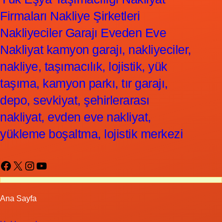
Firmaları Nakliye Şirketleri
Nakliyeciler Garajı Eveden Eve
Nakliyat kamyon garajı, nakliyeciler,
nakliye, taşımacılık, lojistik, yük
taşıma, kamyon parkı, tır garajı,
depo, sevkiyat, şehirlerarası
nakliyat, evden eve nakliyat,
yükleme boşaltma, lojistik merkezi
Facebook
X
Instagram
YouTube
Ana Sayfa