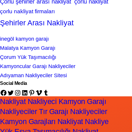
Çorlu şehirler arası nakliyat
çorlu nakliyat
çorlu nakliyat firmaları
Şehirler Arası Nakliyat
inegöl kamyon garajı
Malatya Kamyon Garajı
Çorum Yük Taşımacılığı
Kamyoncular Garajı Nakliyeciler
Adıyaman Nakliyeciler Sitesi
Social Media
Facebook
Twitter
Instagram
LinkedIn
Pinterest
Vimeo
Tumblr
Nakliyat Nakliyeci Kamyon Garajı
Nakliyeciler Tır Garajı Nakliyeciler
Kamyon Garajları Nakliyat Nakliye
Yük Eşya Taşımacılığı Nakliyat