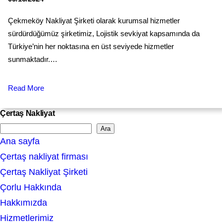
Çekmeköy Nakliyat Şirketi olarak kurumsal hizmetler
sürdürdüğümüz şirketimiz, Lojistik sevkiyat kapsamında da
Türkiye’nin her noktasına en üst seviyede hizmetler
sunmaktadır.…
Read More
Çertaş Nakliyat
Ara
S
Ana sayfa
e
Çertaş nakliyat firması
a
Çertaş Nakliyat Şirketi
r
Çorlu Hakkında
c
Hakkımızda
h
Hizmetlerimiz