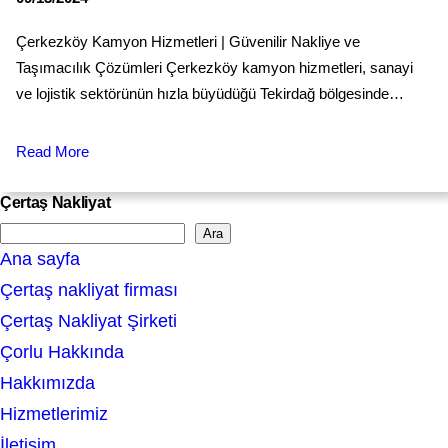
Çerkezköy Kamyon Hizmetleri | Güvenilir Nakliye ve
Taşımacılık Çözümleri Çerkezköy kamyon hizmetleri, sanayi
ve lojistik sektörünün hızla büyüdüğü Tekirdağ bölgesinde…
Read More
Çertaş Nakliyat
Ara
S
Ana sayfa
e
Çertaş nakliyat firması
a
Çertaş Nakliyat Şirketi
r
Çorlu Hakkında
c
Hakkımızda
h
Hizmetlerimiz
İletişim