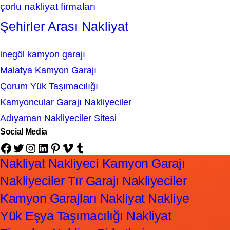
çorlu nakliyat firmaları
Şehirler Arası Nakliyat
inegöl kamyon garajı
Malatya Kamyon Garajı
Çorum Yük Taşımacılığı
Kamyoncular Garajı Nakliyeciler
Adıyaman Nakliyeciler Sitesi
Social Media
Facebook
Twitter
Instagram
LinkedIn
Pinterest
Vimeo
Tumblr
Nakliyat Nakliyeci Kamyon Garajı
Nakliyeciler Tır Garajı Nakliyeciler
Kamyon Garajları Nakliyat Nakliye
Yük Eşya Taşımacılığı Nakliyat