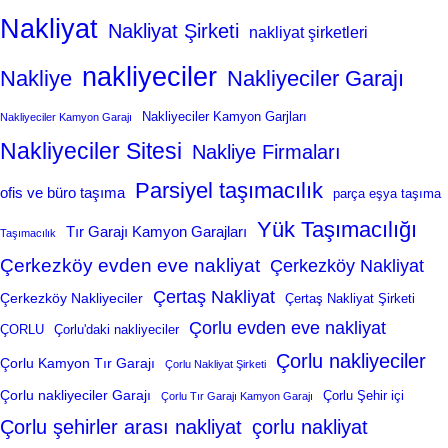
Nakliyat
Nakliyat Şirketi
nakliyat şirketleri
nakliyeciler
Nakliye
Nakliyeciler Garajı
Nakliyeciler Kamyon Garjları
Nakliyeciler Kamyon Garajı
Nakliyeciler Sitesi
Nakliye Firmaları
Parsiyel taşımacılık
ofis ve büro taşıma
parça eşya taşıma
Yük Taşımacılığı
Tır Garajı Kamyon Garajları
Taşımacılık
Çerkezköy evden eve nakliyat
Çerkezköy Nakliyat
Çertaş Nakliyat
Çerkezköy Nakliyeciler
Çertaş Nakliyat Şirketi
Çorlu evden eve nakliyat
ÇORLU
Çorlu'daki nakliyeciler
Çorlu nakliyeciler
Çorlu Kamyon Tır Garajı
Çorlu Nakliyat Şirketi
Çorlu nakliyeciler Garajı
Çorlu Şehir içi
Çorlu Tır Garajı Kamyon Garajı
Çorlu şehirler arası nakliyat
çorlu nakliyat