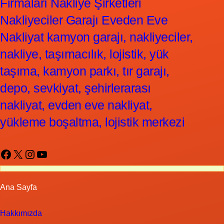
Firmaları Nakliye Şirketleri
Nakliyeciler Garajı Eveden Eve
Nakliyat kamyon garajı, nakliyeciler,
nakliye, taşımacılık, lojistik, yük
taşıma, kamyon parkı, tır garajı,
depo, sevkiyat, şehirlerarası
nakliyat, evden eve nakliyat,
yükleme boşaltma, lojistik merkezi
Facebook
X
Instagram
YouTube
Ana Sayfa
Hakkımızda