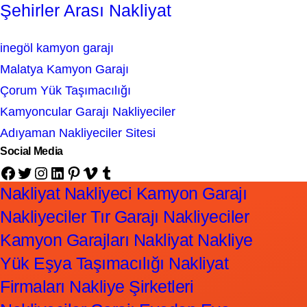
Şehirler Arası Nakliyat
inegöl kamyon garajı
Malatya Kamyon Garajı
Çorum Yük Taşımacılığı
Kamyoncular Garajı Nakliyeciler
Adıyaman Nakliyeciler Sitesi
Social Media
Facebook
Twitter
Instagram
LinkedIn
Pinterest
Vimeo
Tumblr
Nakliyat Nakliyeci Kamyon Garajı
Nakliyeciler Tır Garajı Nakliyeciler
Kamyon Garajları Nakliyat Nakliye
Yük Eşya Taşımacılığı Nakliyat
Firmaları Nakliye Şirketleri