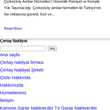
Çerkezköy Ambar Hizmetleri | Güvenilir Parsiyel ve Komple
Yük Taşımacılığı Çerkezköy ambar hizmetleri ile Türkiye’nin
her noktasına güvenli, hızlı ve…
Read More
Çertaş Nakliyat
Ara
S
Ana sayfa
e
Çertaş nakliyat firması
a
Çertaş Nakliyat Şirketi
r
Çorlu Hakkında
c
Hakkımızda
h
Hizmetlerimiz
İletişim
Kamyon Garajı Nakliyeciler Tır Garajı Nakliyeciler