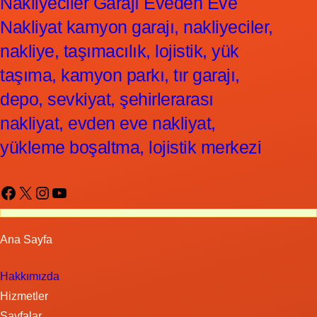
Nakliyeciler Garajı Eveden Eve
Nakliyat kamyon garajı, nakliyeciler,
nakliye, taşımacılık, lojistik, yük
taşıma, kamyon parkı, tır garajı,
depo, sevkiyat, şehirlerarası
nakliyat, evden eve nakliyat,
yükleme boşaltma, lojistik merkezi
Facebook
X
Instagram
YouTube
Ana Sayfa
Hakkımızda
Hizmetler
Sayfalar