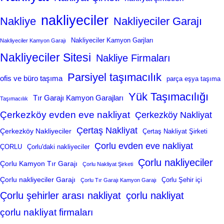
nakliyeciler
Nakliye
Nakliyeciler Garajı
Nakliyeciler Kamyon Garjları
Nakliyeciler Kamyon Garajı
Nakliyeciler Sitesi
Nakliye Firmaları
Parsiyel taşımacılık
ofis ve büro taşıma
parça eşya taşıma
Yük Taşımacılığı
Tır Garajı Kamyon Garajları
Taşımacılık
Çerkezköy evden eve nakliyat
Çerkezköy Nakliyat
Çertaş Nakliyat
Çerkezköy Nakliyeciler
Çertaş Nakliyat Şirketi
Çorlu evden eve nakliyat
ÇORLU
Çorlu'daki nakliyeciler
Çorlu nakliyeciler
Çorlu Kamyon Tır Garajı
Çorlu Nakliyat Şirketi
Çorlu nakliyeciler Garajı
Çorlu Şehir içi
Çorlu Tır Garajı Kamyon Garajı
Çorlu şehirler arası nakliyat
çorlu nakliyat
çorlu nakliyat firmaları