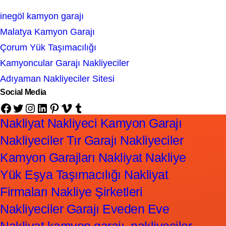
inegöl kamyon garajı
Malatya Kamyon Garajı
Çorum Yük Taşımacılığı
Kamyoncular Garajı Nakliyeciler
Adıyaman Nakliyeciler Sitesi
Social Media
Facebook
Twitter
Instagram
LinkedIn
Pinterest
Vimeo
Tumblr
Nakliyat Nakliyeci Kamyon Garajı
Nakliyeciler Tır Garajı Nakliyeciler
Kamyon Garajları Nakliyat Nakliye
Yük Eşya Taşımacılığı Nakliyat
Firmaları Nakliye Şirketleri
Nakliyeciler Garajı Eveden Eve
Nakliyat kamyon garajı, nakliyeciler,