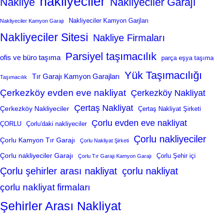
nakliyeciler
Nakliye
Nakliyeciler Garajı
Nakliyeciler Kamyon Garjları
Nakliyeciler Kamyon Garajı
Nakliyeciler Sitesi
Nakliye Firmaları
Parsiyel taşımacılık
ofis ve büro taşıma
parça eşya taşıma
Yük Taşımacılığı
Tır Garajı Kamyon Garajları
Taşımacılık
Çerkezköy evden eve nakliyat
Çerkezköy Nakliyat
Çertaş Nakliyat
Çerkezköy Nakliyeciler
Çertaş Nakliyat Şirketi
Çorlu evden eve nakliyat
ÇORLU
Çorlu'daki nakliyeciler
Çorlu nakliyeciler
Çorlu Kamyon Tır Garajı
Çorlu Nakliyat Şirketi
Çorlu nakliyeciler Garajı
Çorlu Şehir içi
Çorlu Tır Garajı Kamyon Garajı
Çorlu şehirler arası nakliyat
çorlu nakliyat
çorlu nakliyat firmaları
Şehirler Arası Nakliyat