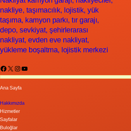
nakliye, taşımacılık, lojistik, yük
taşıma, kamyon parkı, tır garajı,
depo, sevkiyat, şehirlerarası
nakliyat, evden eve nakliyat,
yükleme boşaltma, lojistik merkezi
Facebook
X
Instagram
YouTube
Ana Sayfa
Hakkımızda
Hizmetler
Sayfalar
Buloğlar