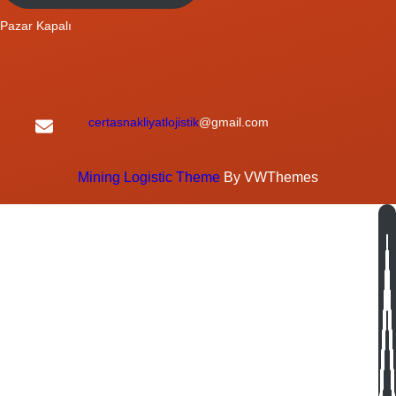
Pazar Kapalı
certasnakliyatlojistik
@gmail.com
Mining Logistic Theme
By VWThemes