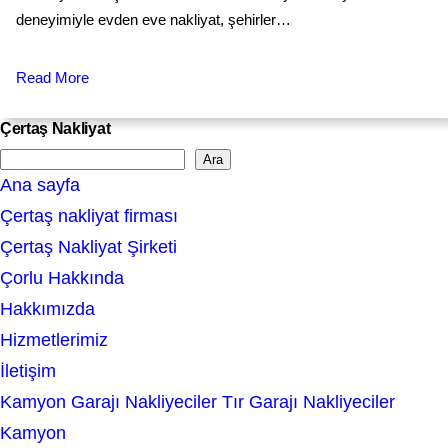
deneyimiyle evden eve nakliyat, şehirler…
Read More
Çertaş Nakliyat
Ara
S
Ana sayfa
e
Çertaş nakliyat firması
a
Çertaş Nakliyat Şirketi
r
Çorlu Hakkında
c
Hakkımızda
h
Hizmetlerimiz
İletişim
Kamyon Garajı Nakliyeciler Tır Garajı Nakliyeciler
Kamyon