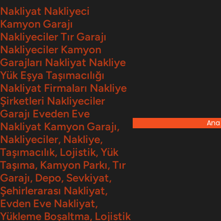
İçeriğe
Nakliyat Nakliyeci
Kamyon Garajı
geç
Nakliyeciler Tır Garajı
Nakliyeciler Kamyon
Garajları Nakliyat Nakliye
Yük Eşya Taşımacılığı
Nakliyat Firmaları Nakliye
Şirketleri Nakliyeciler
Garajı Eveden Eve
Ana
Nakliyat Kamyon Garajı,
Nakliyeciler, Nakliye,
Taşımacılık, Lojistik, Yük
Taşıma, Kamyon Parkı, Tır
Garajı, Depo, Sevkiyat,
Şehirlerarası Nakliyat,
Evden Eve Nakliyat,
Yükleme Boşaltma, Lojistik