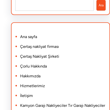
S
Ara
e
a
r
Ana sayfa
c
h
Çertaş nakliyat firması
Çertaş Nakliyat Şirketi
Çorlu Hakkında
Hakkımızda
Hizmetlerimiz
İletişim
Kamyon Garajı Nakliyeciler Tır Garajı Nakliyeciler