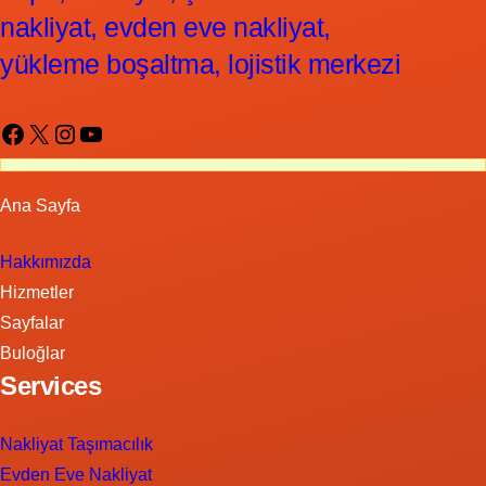
nakliyat, evden eve nakliyat,
yükleme boşaltma, lojistik merkezi
Facebook
X
Instagram
YouTube
Ana Sayfa
Hakkımızda
Hizmetler
Sayfalar
Buloğlar
Services
Nakliyat Taşımacılık
Evden Eve Nakliyat