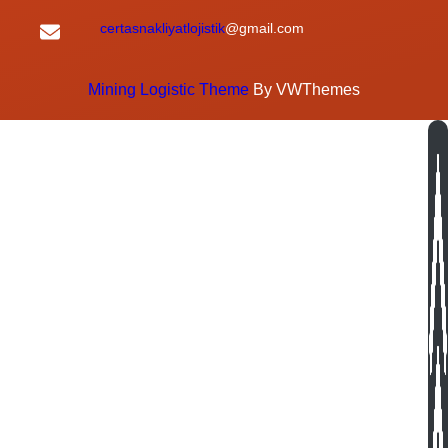
certasnakliyatlojistik
@gmail.com
Mining Logistic Theme
By VWThemes