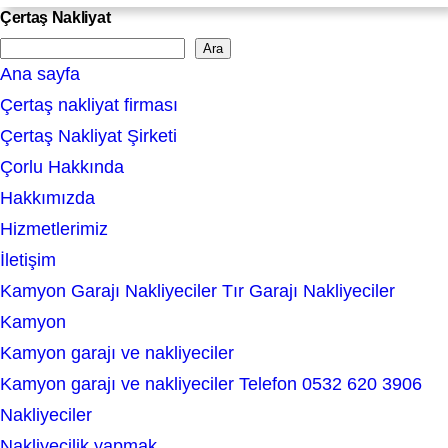
Çertaş Nakliyat
Ara
S
Ana sayfa
e
Çertaş nakliyat firması
a
Çertaş Nakliyat Şirketi
r
Çorlu Hakkında
c
Hakkımızda
h
Hizmetlerimiz
İletişim
Kamyon Garajı Nakliyeciler Tır Garajı Nakliyeciler
Kamyon
Kamyon garajı ve nakliyeciler
Kamyon garajı ve nakliyeciler Telefon 0532 620 3906
Nakliyeciler
Nakliyecilik yapmak