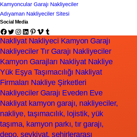
Kamyoncular Garajı Nakliyeciler
Adıyaman Nakliyeciler Sitesi
Social Media
Facebook
Twitter
Instagram
LinkedIn
Pinterest
Vimeo
Tumblr
Nakliyat Nakliyeci Kamyon Garajı
Nakliyeciler Tır Garajı Nakliyeciler
Kamyon Garajları Nakliyat Nakliye
Yük Eşya Taşımacılığı Nakliyat
Firmaları Nakliye Şirketleri
Nakliyeciler Garajı Eveden Eve
Nakliyat kamyon garajı, nakliyeciler,
nakliye, taşımacılık, lojistik, yük
taşıma, kamyon parkı, tır garajı,
depo, sevkiyat, şehirlerarası