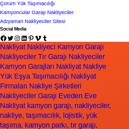
Çorum Yük Taşımacılığı
Kamyoncular Garajı Nakliyeciler
Adıyaman Nakliyeciler Sitesi
Social Media
Facebook
Twitter
Instagram
LinkedIn
Pinterest
Vimeo
Tumblr
Nakliyat Nakliyeci Kamyon Garajı
Nakliyeciler Tır Garajı Nakliyeciler
Kamyon Garajları Nakliyat Nakliye
Yük Eşya Taşımacılığı Nakliyat
Firmaları Nakliye Şirketleri
Nakliyeciler Garajı Eveden Eve
Nakliyat kamyon garajı, nakliyeciler,
nakliye, taşımacılık, lojistik, yük
taşıma, kamyon parkı, tır garajı,