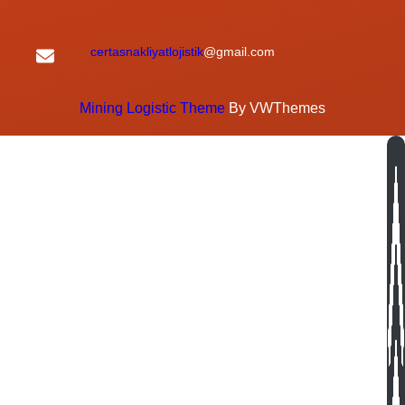
certasnakliyatlojistik
@gmail.com
Mining Logistic Theme
By VWThemes