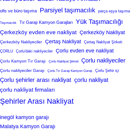
Parsiyel taşımacılık
ofis ve büro taşıma
parça eşya taşıma
Yük Taşımacılığı
Tır Garajı Kamyon Garajları
Taşımacılık
Çerkezköy evden eve nakliyat
Çerkezköy Nakliyat
Çertaş Nakliyat
Çerkezköy Nakliyeciler
Çertaş Nakliyat Şirketi
Çorlu evden eve nakliyat
ÇORLU
Çorlu'daki nakliyeciler
Çorlu nakliyeciler
Çorlu Kamyon Tır Garajı
Çorlu Nakliyat Şirketi
Çorlu nakliyeciler Garajı
Çorlu Şehir içi
Çorlu Tır Garajı Kamyon Garajı
Çorlu şehirler arası nakliyat
çorlu nakliyat
çorlu nakliyat firmaları
Şehirler Arası Nakliyat
inegöl kamyon garajı
Malatya Kamyon Garajı