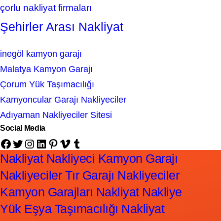
çorlu nakliyat firmaları
Şehirler Arası Nakliyat
inegöl kamyon garajı
Malatya Kamyon Garajı
Çorum Yük Taşımacılığı
Kamyoncular Garajı Nakliyeciler
Adıyaman Nakliyeciler Sitesi
Social Media
Facebook
Twitter
Instagram
LinkedIn
Pinterest
Vimeo
Tumblr
Nakliyat Nakliyeci Kamyon Garajı
Nakliyeciler Tır Garajı Nakliyeciler
Kamyon Garajları Nakliyat Nakliye
Yük Eşya Taşımacılığı Nakliyat