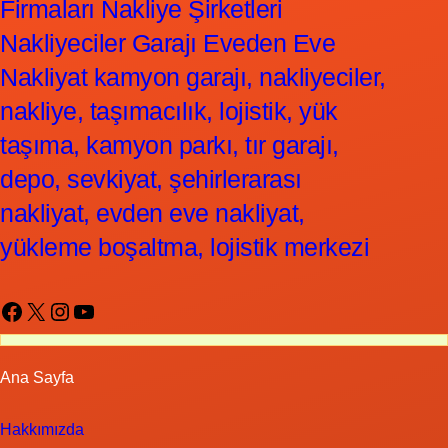
Firmaları Nakliye Şirketleri
Nakliyeciler Garajı Eveden Eve
Nakliyat kamyon garajı, nakliyeciler,
nakliye, taşımacılık, lojistik, yük
taşıma, kamyon parkı, tır garajı,
depo, sevkiyat, şehirlerarası
nakliyat, evden eve nakliyat,
yükleme boşaltma, lojistik merkezi
Facebook
X
Instagram
YouTube
Ana Sayfa
Hakkımızda