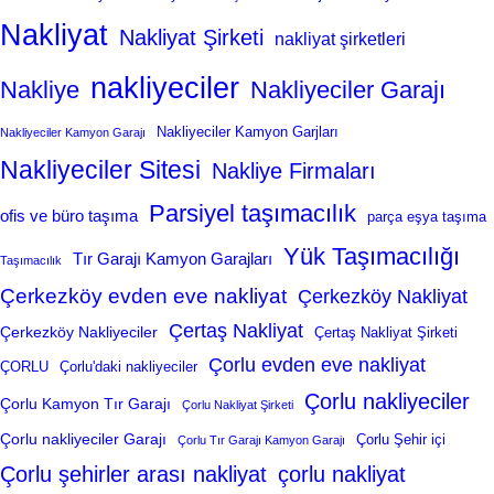
Nakliyat
Nakliyat Şirketi
nakliyat şirketleri
nakliyeciler
Nakliye
Nakliyeciler Garajı
Nakliyeciler Kamyon Garjları
Nakliyeciler Kamyon Garajı
Nakliyeciler Sitesi
Nakliye Firmaları
Parsiyel taşımacılık
ofis ve büro taşıma
parça eşya taşıma
Yük Taşımacılığı
Tır Garajı Kamyon Garajları
Taşımacılık
Çerkezköy evden eve nakliyat
Çerkezköy Nakliyat
Çertaş Nakliyat
Çerkezköy Nakliyeciler
Çertaş Nakliyat Şirketi
Çorlu evden eve nakliyat
ÇORLU
Çorlu'daki nakliyeciler
Çorlu nakliyeciler
Çorlu Kamyon Tır Garajı
Çorlu Nakliyat Şirketi
Çorlu nakliyeciler Garajı
Çorlu Şehir içi
Çorlu Tır Garajı Kamyon Garajı
Çorlu şehirler arası nakliyat
çorlu nakliyat