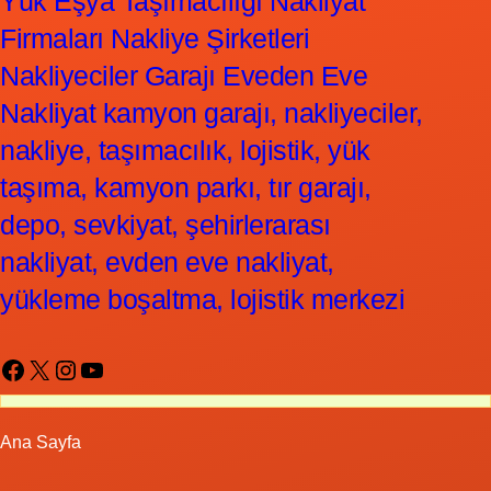
Yük Eşya Taşımacılığı Nakliyat
Firmaları Nakliye Şirketleri
Nakliyeciler Garajı Eveden Eve
Nakliyat kamyon garajı, nakliyeciler,
nakliye, taşımacılık, lojistik, yük
taşıma, kamyon parkı, tır garajı,
depo, sevkiyat, şehirlerarası
nakliyat, evden eve nakliyat,
yükleme boşaltma, lojistik merkezi
Facebook
X
Instagram
YouTube
Ana Sayfa