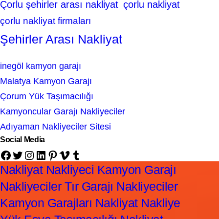
Çorlu şehirler arası nakliyat
çorlu nakliyat
çorlu nakliyat firmaları
Şehirler Arası Nakliyat
inegöl kamyon garajı
Malatya Kamyon Garajı
Çorum Yük Taşımacılığı
Kamyoncular Garajı Nakliyeciler
Adıyaman Nakliyeciler Sitesi
Social Media
Facebook
Twitter
Instagram
LinkedIn
Pinterest
Vimeo
Tumblr
Nakliyat Nakliyeci Kamyon Garajı
Nakliyeciler Tır Garajı Nakliyeciler
Kamyon Garajları Nakliyat Nakliye