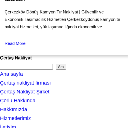
Çerkezköy Dönüş Kamyon Tır Nakliyat | Güvenilir ve
Ekonomik Taşımacılık Hizmetleri Çerkezköydönüş kamyon tır
nakliyat hizmetleri, yük taşımacılığında ekonomik ve…
Read More
Çertaş Nakliyat
Ara
S
Ana sayfa
e
Çertaş nakliyat firması
a
Çertaş Nakliyat Şirketi
r
Çorlu Hakkında
c
Hakkımızda
h
Hizmetlerimiz
İletişim