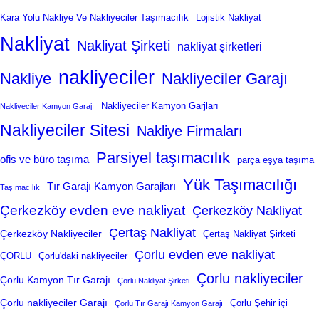
Kara Yolu Nakliye Ve Nakliyeciler Taşımacılık
Lojistik Nakliyat
Nakliyat
Nakliyat Şirketi
nakliyat şirketleri
nakliyeciler
Nakliye
Nakliyeciler Garajı
Nakliyeciler Kamyon Garjları
Nakliyeciler Kamyon Garajı
Nakliyeciler Sitesi
Nakliye Firmaları
Parsiyel taşımacılık
ofis ve büro taşıma
parça eşya taşıma
Yük Taşımacılığı
Tır Garajı Kamyon Garajları
Taşımacılık
Çerkezköy evden eve nakliyat
Çerkezköy Nakliyat
Çertaş Nakliyat
Çerkezköy Nakliyeciler
Çertaş Nakliyat Şirketi
Çorlu evden eve nakliyat
ÇORLU
Çorlu'daki nakliyeciler
Çorlu nakliyeciler
Çorlu Kamyon Tır Garajı
Çorlu Nakliyat Şirketi
Çorlu nakliyeciler Garajı
Çorlu Şehir içi
Çorlu Tır Garajı Kamyon Garajı