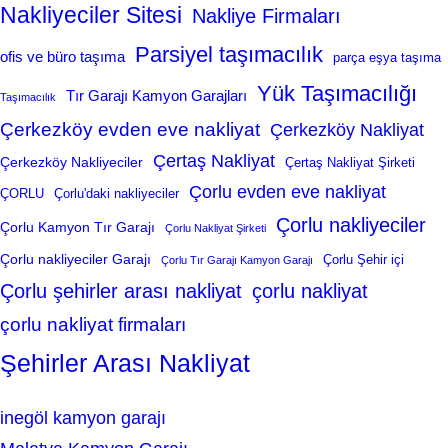
Nakliyeciler Sitesi
Nakliye Firmaları
Parsiyel taşımacılık
ofis ve büro taşıma
parça eşya taşıma
Yük Taşımacılığı
Tır Garajı Kamyon Garajları
Taşımacılık
Çerkezköy evden eve nakliyat
Çerkezköy Nakliyat
Çertaş Nakliyat
Çerkezköy Nakliyeciler
Çertaş Nakliyat Şirketi
Çorlu evden eve nakliyat
ÇORLU
Çorlu'daki nakliyeciler
Çorlu nakliyeciler
Çorlu Kamyon Tır Garajı
Çorlu Nakliyat Şirketi
Çorlu nakliyeciler Garajı
Çorlu Şehir içi
Çorlu Tır Garajı Kamyon Garajı
Çorlu şehirler arası nakliyat
çorlu nakliyat
çorlu nakliyat firmaları
Şehirler Arası Nakliyat
inegöl kamyon garajı