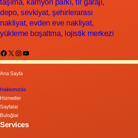
taşıma, kamyon parkı, tır garajı,
depo, sevkiyat, şehirlerarası
nakliyat, evden eve nakliyat,
yükleme boşaltma, lojistik merkezi
Facebook
X
Instagram
YouTube
Ana Sayfa
Hakkımızda
Hizmetler
Sayfalar
Buloğlar
Services