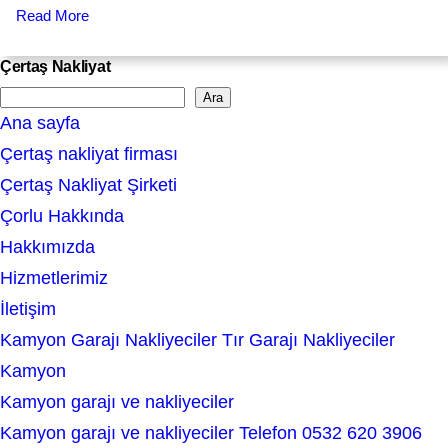
Read More
Çertaş Nakliyat
Ara
S
Ana sayfa
e
Çertaş nakliyat firması
a
Çertaş Nakliyat Şirketi
r
Çorlu Hakkında
c
Hakkımızda
h
Hizmetlerimiz
İletişim
Kamyon Garajı Nakliyeciler Tır Garajı Nakliyeciler
Kamyon
Kamyon garajı ve nakliyeciler
Kamyon garajı ve nakliyeciler Telefon 0532 620 3906