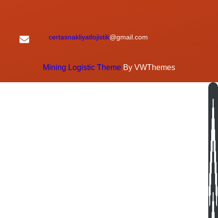
certasnakliyatlojistik
@gmail.com
Mining Logistic Theme
By VWThemes