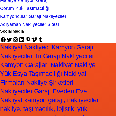
Malatya Kamyon Garajı
Çorum Yük Taşımacılığı
Kamyoncular Garajı Nakliyeciler
Adıyaman Nakliyeciler Sitesi
Social Media
Facebook
Twitter
Instagram
LinkedIn
Pinterest
Vimeo
Tumblr
Nakliyat Nakliyeci Kamyon Garajı
Nakliyeciler Tır Garajı Nakliyeciler
Kamyon Garajları Nakliyat Nakliye
Yük Eşya Taşımacılığı Nakliyat
Firmaları Nakliye Şirketleri
Nakliyeciler Garajı Eveden Eve
Nakliyat kamyon garajı, nakliyeciler,
nakliye, taşımacılık, lojistik, yük