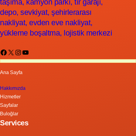
taşıma, kamyon parkı, tır garajı,
depo, sevkiyat, şehirlerarası
nakliyat, evden eve nakliyat,
yükleme boşaltma, lojistik merkezi
Facebook
X
Instagram
YouTube
Ana Sayfa
Hakkımızda
Hizmetler
Sayfalar
Buloğlar
Services