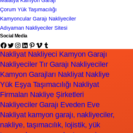
Malatya Kamyon Garajı
Çorum Yük Taşımacılığı
Kamyoncular Garajı Nakliyeciler
Adıyaman Nakliyeciler Sitesi
Social Media
Facebook
Twitter
Instagram
LinkedIn
Pinterest
Vimeo
Tumblr
Nakliyat Nakliyeci Kamyon Garajı
Nakliyeciler Tır Garajı Nakliyeciler
Kamyon Garajları Nakliyat Nakliye
Yük Eşya Taşımacılığı Nakliyat
Firmaları Nakliye Şirketleri
Nakliyeciler Garajı Eveden Eve
Nakliyat kamyon garajı, nakliyeciler,
nakliye, taşımacılık, lojistik, yük