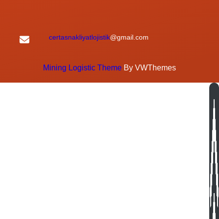
certasnakliyatlojistik
@gmail.com
Mining Logistic Theme
By VWThemes