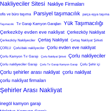
Nakliyeciler Sitesi
Nakliye Firmaları
Parsiyel taşımacılık
ofis ve büro taşıma
parça eşya taşıma
Yük Taşımacılığı
Tır Garajı Kamyon Garajları
Taşımacılık
Çerkezköy evden eve nakliyat
Çerkezköy Nakliyat
Çertaş Nakliyat
Çerkezköy Nakliyeciler
Çertaş Nakliyat Şirketi
Çorlu evden eve nakliyat
ÇORLU
Çorlu'daki nakliyeciler
Çorlu nakliyeciler
Çorlu Kamyon Tır Garajı
Çorlu Nakliyat Şirketi
Çorlu nakliyeciler Garajı
Çorlu Şehir içi
Çorlu Tır Garajı Kamyon Garajı
Çorlu şehirler arası nakliyat
çorlu nakliyat
çorlu nakliyat firmaları
Şehirler Arası Nakliyat
inegöl kamyon garajı