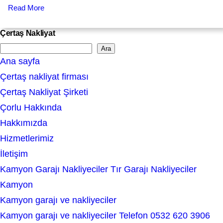
Read More
Çertaş Nakliyat
Ara
S
Ana sayfa
e
Çertaş nakliyat firması
a
Çertaş Nakliyat Şirketi
r
Çorlu Hakkında
c
Hakkımızda
h
Hizmetlerimiz
İletişim
Kamyon Garajı Nakliyeciler Tır Garajı Nakliyeciler
Kamyon
Kamyon garajı ve nakliyeciler
Kamyon garajı ve nakliyeciler Telefon 0532 620 3906