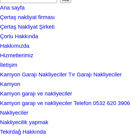
S
Ana sayfa
e
Çertaş nakliyat firması
a
Çertaş Nakliyat Şirketi
r
Çorlu Hakkında
c
Hakkımızda
h
Hizmetlerimiz
İletişim
Kamyon Garajı Nakliyeciler Tır Garajı Nakliyeciler
Kamyon
Kamyon garajı ve nakliyeciler
Kamyon garajı ve nakliyeciler Telefon 0532 620 3906
Nakliyeciler
Nakliyecilik yapmak
Tekirdağ Hakkında