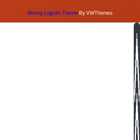
Mining Logistic Theme
By VWThemes