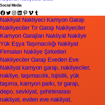
Social Media
Facebook
Twitter
Instagram
LinkedIn
Pinterest
Vimeo
Tumblr
Nakliyat Nakliyeci Kamyon Garajı
Nakliyeciler Tır Garajı Nakliyeciler
Kamyon Garajları Nakliyat Nakliye
Yük Eşya Taşımacılığı Nakliyat
Firmaları Nakliye Şirketleri
Nakliyeciler Garajı Eveden Eve
Nakliyat kamyon garajı, nakliyeciler,
nakliye, taşımacılık, lojistik, yük
taşıma, kamyon parkı, tır garajı,
depo, sevkiyat, şehirlerarası
nakliyat, evden eve nakliyat,