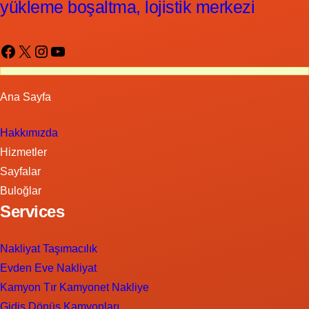
yükleme boşaltma, lojistik merkezi
Facebook
X
Instagram
YouTube
Ana Sayfa
Hakkımızda
Hizmetler
Sayfalar
Buloğlar
Services
Nakliyat Taşımacılık
Evden Eve Nakliyat
Kamyon Tır Kamyonet Nakliye
Gidiş Dönüş Kamyonları