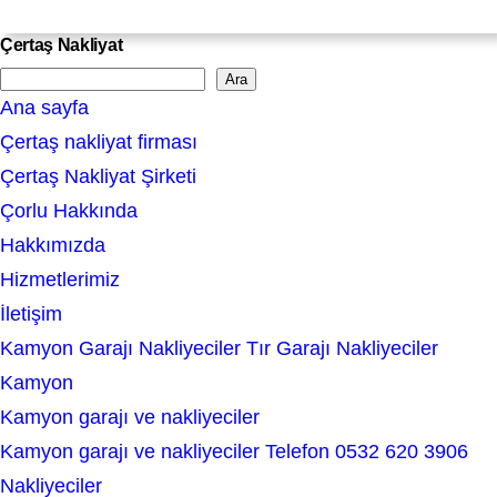
Çertaş Nakliyat
Ara
S
Ana sayfa
e
Çertaş nakliyat firması
a
Çertaş Nakliyat Şirketi
r
Çorlu Hakkında
c
Hakkımızda
h
Hizmetlerimiz
İletişim
Kamyon Garajı Nakliyeciler Tır Garajı Nakliyeciler
Kamyon
Kamyon garajı ve nakliyeciler
Kamyon garajı ve nakliyeciler Telefon 0532 620 3906
Nakliyeciler