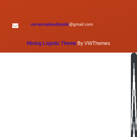
certasnakliyatlojistik
@gmail.com
Mining Logistic Theme
By VWThemes