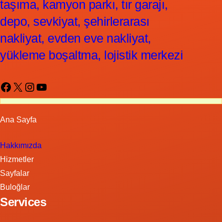
taşıma, kamyon parkı, tır garajı,
depo, sevkiyat, şehirlerarası
nakliyat, evden eve nakliyat,
yükleme boşaltma, lojistik merkezi
Facebook
X
Instagram
YouTube
Ana Sayfa
Hakkımızda
Hizmetler
Sayfalar
Buloğlar
Services