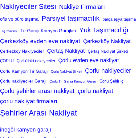
Nakliyeciler Sitesi
Nakliye Firmaları
Parsiyel taşımacılık
ofis ve büro taşıma
parça eşya taşıma
Yük Taşımacılığı
Tır Garajı Kamyon Garajları
Taşımacılık
Çerkezköy evden eve nakliyat
Çerkezköy Nakliyat
Çertaş Nakliyat
Çerkezköy Nakliyeciler
Çertaş Nakliyat Şirketi
Çorlu evden eve nakliyat
ÇORLU
Çorlu'daki nakliyeciler
Çorlu nakliyeciler
Çorlu Kamyon Tır Garajı
Çorlu Nakliyat Şirketi
Çorlu nakliyeciler Garajı
Çorlu Şehir içi
Çorlu Tır Garajı Kamyon Garajı
Çorlu şehirler arası nakliyat
çorlu nakliyat
çorlu nakliyat firmaları
Şehirler Arası Nakliyat
inegöl kamyon garajı