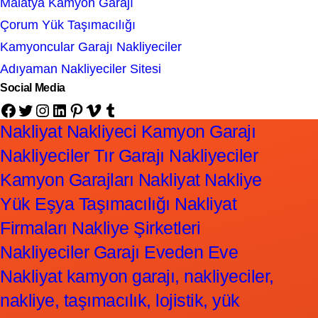
Malatya Kamyon Garajı
Çorum Yük Taşımacılığı
Kamyoncular Garajı Nakliyeciler
Adıyaman Nakliyeciler Sitesi
Social Media
Facebook
Twitter
Instagram
LinkedIn
Pinterest
Vimeo
Tumblr
Nakliyat Nakliyeci Kamyon Garajı
Nakliyeciler Tır Garajı Nakliyeciler
Kamyon Garajları Nakliyat Nakliye
Yük Eşya Taşımacılığı Nakliyat
Firmaları Nakliye Şirketleri
Nakliyeciler Garajı Eveden Eve
Nakliyat kamyon garajı, nakliyeciler,
nakliye, taşımacılık, lojistik, yük