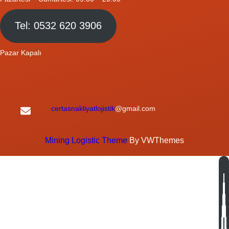
Tel: 0532 620 3906
Pazar Kapalı
certasnakliyatlojistik
@gmail.com
Mining Logistic Theme
By VWThemes