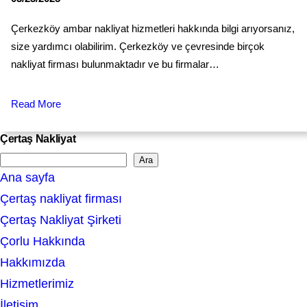
Çerkezköy ambar nakliyat hizmetleri hakkında bilgi arıyorsanız,
size yardımcı olabilirim. Çerkezköy ve çevresinde birçok
nakliyat firması bulunmaktadır ve bu firmalar…
Read More
Çertaş Nakliyat
Ara
S
Ana sayfa
e
Çertaş nakliyat firması
a
Çertaş Nakliyat Şirketi
r
Çorlu Hakkında
c
Hakkımızda
h
Hizmetlerimiz
İletişim