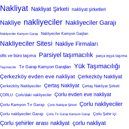
Nakliyat
Nakliyat Şirketi
nakliyat şirketleri
nakliyeciler
Nakliye
Nakliyeciler Garajı
Nakliyeciler Kamyon Garjları
Nakliyeciler Kamyon Garajı
Nakliyeciler Sitesi
Nakliye Firmaları
Parsiyel taşımacılık
ofis ve büro taşıma
parça eşya taşıma
Yük Taşımacılığı
Tır Garajı Kamyon Garajları
Taşımacılık
Çerkezköy evden eve nakliyat
Çerkezköy Nakliyat
Çertaş Nakliyat
Çerkezköy Nakliyeciler
Çertaş Nakliyat Şirketi
Çorlu evden eve nakliyat
ÇORLU
Çorlu'daki nakliyeciler
Çorlu nakliyeciler
Çorlu Kamyon Tır Garajı
Çorlu Nakliyat Şirketi
Çorlu nakliyeciler Garajı
Çorlu Şehir içi
Çorlu Tır Garajı Kamyon Garajı
Çorlu şehirler arası nakliyat
çorlu nakliyat