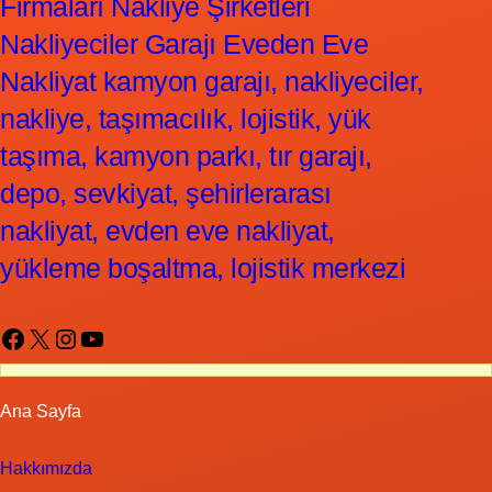
Firmaları Nakliye Şirketleri
Nakliyeciler Garajı Eveden Eve
Nakliyat kamyon garajı, nakliyeciler,
nakliye, taşımacılık, lojistik, yük
taşıma, kamyon parkı, tır garajı,
depo, sevkiyat, şehirlerarası
nakliyat, evden eve nakliyat,
yükleme boşaltma, lojistik merkezi
Facebook
X
Instagram
YouTube
Ana Sayfa
Hakkımızda