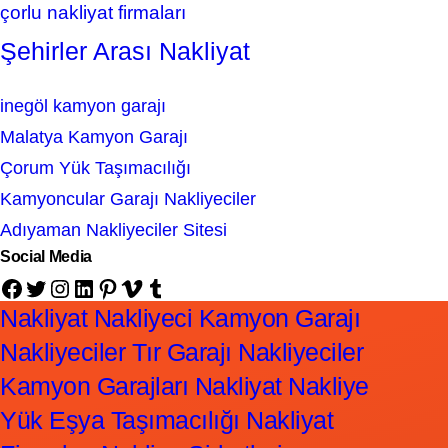
çorlu nakliyat firmaları
Şehirler Arası Nakliyat
inegöl kamyon garajı
Malatya Kamyon Garajı
Çorum Yük Taşımacılığı
Kamyoncular Garajı Nakliyeciler
Adıyaman Nakliyeciler Sitesi
Social Media
Facebook
Twitter
Instagram
LinkedIn
Pinterest
Vimeo
Tumblr
Nakliyat Nakliyeci Kamyon Garajı
Nakliyeciler Tır Garajı Nakliyeciler
Kamyon Garajları Nakliyat Nakliye
Yük Eşya Taşımacılığı Nakliyat